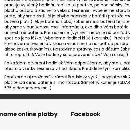
pracuje vyučený hodinár, robí sa to poctivo, po hodinársky. 
plochu púzdra a zadného veka a tesnenie. Vyberieme starú ba
preto, aby sme zistili, či je chyba hodiniek v batérii (pretože 
batériu platili). Ak je batéria slabá, zoberieme si batériu tej i
aby sme v budúcnosti mali informáciu, ako dlho Vám batéria 
umiestime batériu. Premažeme (vymeníme ak je na pohľad v
späť do jeho lôžka. Vyberieme riadiaci kľúč (korunku). Preč
Premažeme tesnenia v kľúči a vsadíme ho naspäť do púzdra a
alebo zaskrutkovaním). Nastavíme správny čas a dátum (ak
chronograf). A Vaše hodinky sú pripravené slúžiť Vám ďalej :)
Po každom otvorení hodiniek Vám odporúčame, aby ste si dali 
otestujú všetky tesnenia v hodinkách. Predídete tým komplik
Ponúkame aj možnosť v rámci Bratislavy využiť bezplatne slu
platíte iba cenu batérie s montážou. Samotný kurier je zaDARm
575 a dohodneme sa :)
ímame online platby
Facebook