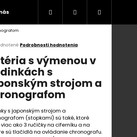
Hľadať
Prihlásenie
Nákupný
 nás
Blog a videá
Kontakty
Všeobecn
onografom
košík
erné
dnotené
Podrobnosti hodnotenia
tenie
téria s výmenou v
ktu
dinkách s
ponským strojom a
ičiek.
ronografom
nky s japonským strojom a
nografom (stopkami) sú také, ktoré
Nasledujúce
viac ako 3 ručičky na ciferníku a na
e sú tlačidlá na ovládanie chronografu.