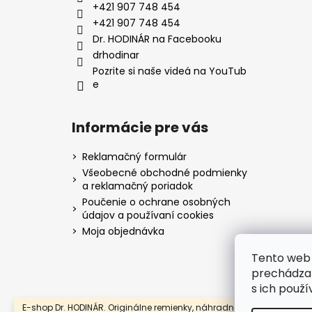
t
+421 907 748 454
i
+421 907 748 454
e
Dr. HODINÁR na Facebooku
drhodinar
Pozrite si naše videá na YouTub
e
Informácie pre vás
Reklamačný formulár
Všeobecné obchodné podmienky
a reklamačný poriadok
Poučenie o ochrane osobných
údajov a používaní cookies
Moja objednávka
Tento web 
prechádzan
s ich použí
E-shop Dr. HODINÁR. Originálne remienky, náhradné súčiastky a ove