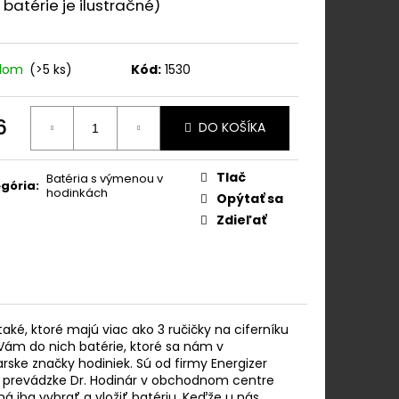
OK Z NEREZOVEJ
 batérie je ilustračné)
adom
(>5 ks)
Kód:
1530
6
DO KOŠÍKA
otková
:
Tlač
Batéria s výmenou v
gória
:
hodinkách
Opýtať sa
Zdieľať
é, ktoré majú viac ako 3 ručičky na ciferníku
Vám do nich batérie, ktoré sa nám v
iarske značky hodiniek. Sú od firmy Energizer
ej prevádzke Dr. Hodinár v obchodnom centre
 iba vybrať a vložiť batériu. Keďže u nás