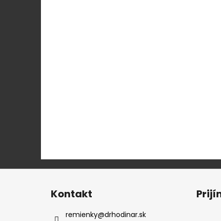
Z
á
Kontakt
Prij
p
ä
remienky
@
drhodinar.sk