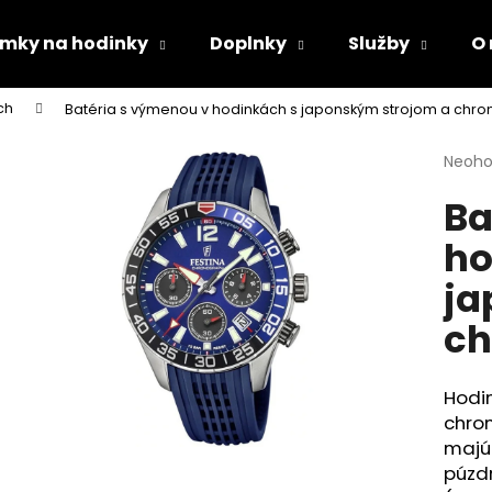
mky na hodinky
Doplnky
Služby
O
ch
Batéria s výmenou v hodinkách s japonským strojom a chr
Čo potrebujete nájsť?
Priem
Neoho
hodno
Ba
produ
HĽADAŤ
je
ho
0,0
z
ja
5
Odporúčame
hviezd
ch
Hodi
chro
majú 
púzdr