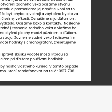
Po otvorení zadného veka očistíme styčnú
tériu a premeriame jej napätie. Robí sa to
môže byť chyba aj v stroji a zbytočne by ste za
stej číselnej veľkosti. Označíme si ju dátumom,
vydržala. Očistíme lôžko a kontakty. Následne
adné) tesnenie zadného veka a vložíme ho
istíme styčné plochy medzi púzdrom a kľúčom.
 stroja. Zavrieme zadné veko (zalisovaním
 máte hodinky s chronografom, zresetujeme
spraviť skúšku vodotesnosti, ktorou sa
áciám pri ďalšom používaní hodiniek.
žby nášho vlastného kuriéra. V tomto prípade
o. Stačí zatelefonovať na tel.č.: 0917 706