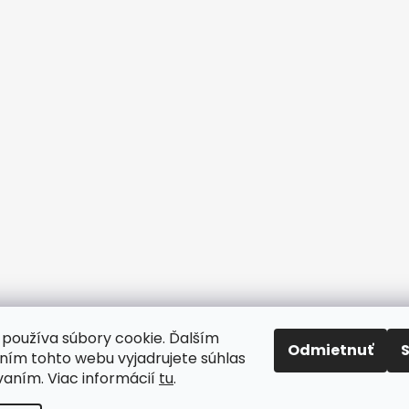
používa súbory cookie. Ďalším
Odmietnuť
ím tohto webu vyjadrujete súhlas
www.drhodinar.sk
vaním. Viac informácií
tu
.
rené