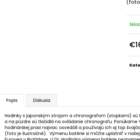
KOŽENÝ SVETLOHNEDÝ REMIENOK Z
KOVOVÝ REMIEN
(foto
BRAZÍLSKEHO KROKODÍLA E602/05
OCELE M4950
€89,90
€33,50
Skl
€1
Jedn
cena
Kate
Popis
Diskusia
Hodinky s japonským strojom a chronografom (stopkami) sú tak
a na púzdre sú tlačidlá na ovládanie chronografu. Ponúkame 
hodinárskej praxi najviac osvedčili a používajú ich aj top švajč
(foto je ilustračné). Výmenu batérie si môžte uplatniť v naš
Eurovea v Bratislave. U Dr. Hodinára výmena batérie neznamená