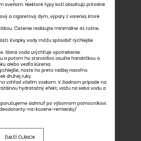
OK Z NEREZOVEJ
svetlom. Niektoré typy koží obsahujú prírodné
vý a cigaretový dym, výpary z varenia, ktoré
ičkou. Čistenie realizujte minimálne 4x ročne,
stí. Kvapky vody môžu spôsobiť rýchlejšie
de. Slaná voda urýchľuje opotrebenie.
du a potom ho starostlivo osušte handričkou a
ku alebo vedľa kúrenia.
chlejšie, noste ho preto radšej navoľno.
ek druhej ruky.
jeho vzhľad včelím voskom. V žiadnom prípade na
väčšinou hydratačný efekt, viažu na seba vodu a
 doporučujeme siahnuť po výbornom pomocníkovi.
deodoranty-na-kozene-remienky/
ĎALŠÍ ČLÁNOK