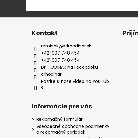
Z
á
Kontakt
Prij
p
ä
remienky
@
drhodinar.sk
t
+421 907 748 454
i
+421 907 748 454
e
Dr. HODINÁR na Facebooku
drhodinar
Pozrite si naše videá na YouTub
e
Informácie pre vás
Reklamačný formulár
Všeobecné obchodné podmienky
a reklamačný poriadok