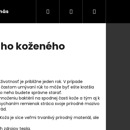
Hľadať
Prihlásenie
Nákupný
 nás
Blog a videá
Kontakty
Všeobecn
košík
ášho koženého
otnosť je približne jeden rok. V prípade
 častom umývaní rúk to môže byť ešte kratšia
 o neho budete správne starať.
noženiu baktérií na spodnej časti kože a tým aj k
sychaním remienok stráca svoje prírodné mazivo
rád.
Nasledujúce
ža je síce veľmi trvanlivý prírodný materiál, ale
 zdrojov tepla.