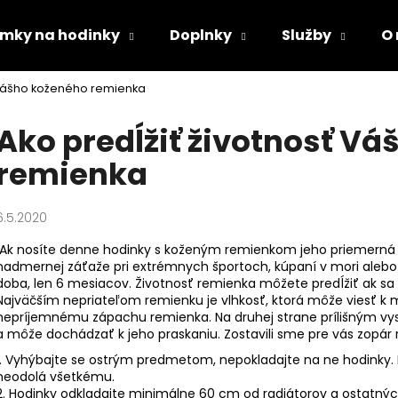
mky na hodinky
Doplnky
Služby
O
ť Vášho koženého remienka
Čo potrebujete nájsť?
Ako predĺžiť životnosť V
remienka
HĽADAŤ
6.5.2020
Odporúčame
Ak nosíte denne hodinky s koženým remienkom jeho priemerná živ
nadmernej záťaže pri extrémnych športoch, kúpaní v mori alebo
doba, len 6 mesiacov. Životnosť remienka môžete predĺžiť ak sa
Najväčším nepriateľom remienku je vlhkosť, ktorá môže viesť k m
nepríjemnému zápachu remienka. Na druhej strane prílišným vy
a môže dochádzať k jeho praskaniu. Zostavili sme pre vás zopár 
1. Vyhýbajte se ostrým predmetom, nepokladajte na ne hodinky. Ko
neodolá všetkému.
2. Hodinky odkladajte minimálne 60 cm od radiátorov a ostatných