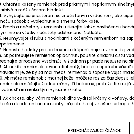
KOŽENÝ SVETLOHNEDÝ REMIENOK Z
KOVOVÝ REMIEN
3. Chráňte kožený remienok pred priamym i nepriamym slnečným 
BRAZÍLSKEHO KROKODÍLA E602/05
OCELE M4950
farbivá a môžu časom blednúť.
€89,90
€33,50
4. Vyhýbajte sa priestorom so znečisteným vzduchom, ako cigaro
možu spôsobiť vyblednutie a zmenu farby kože.
5. Prach a nečistoty z remienku utierajte ľahko navlhčenou handr
kým nie sú všetky nečistoty odstránené. Netlačte.
6. Neumývajte si ruku s hodinkami s koženým remienkom na zápä
opotrebenie.
7. Nenoste hodinky pri sprchovaní či kúpaní, najmä v morskej vo
8. Ak potrebujete remienok opláchnuť, použite chladnú čistú vo
nechajte prirodzene vyschnúť. V žiadnom prípade nesušte na sln
9. Ak nosíte remienok pevne utiahnutý, bude sa opotrebovávať rý
Pravidlom je, že by sa mal medzi remienok a zápästie vojsť malíč
10. Ak máte remienok z matnej kože, môžete raz za čas zlepšiť 
remienok nenášajte žiadne krémy, či balzámy, pretože tie majú 
životnosť remienku tým výrazne skrátia.
11. Ak chcete, aby Vám remienok dlho vydržal krásny a voňavý,
Je ním deodorant na remienky. nájdete ho aj v našom eshope:
/
PREDCHÁDZAJÚCI ČLÁNOK