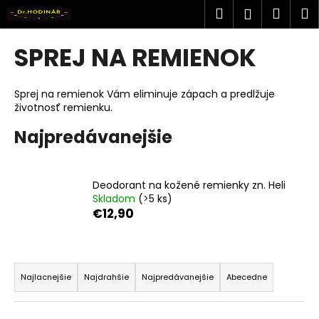
K
Prejsť
Hľadať
Náku
M
Prihlásen
na
o
obsah
Späť
Späť
košík
š
SPREJ NA REMIENOK
í
Č
k
o
Sprej na remienok Vám eliminuje zápach a predlžuje
životnosť remienku.
p
o
Najpredávanejšie
t
r
e
Deodorant na kožené remienky zn. Heli
Skladom
(>5 ks)
b
€12,90
u
j
R
e
a
t
Najlacnejšie
Najdrahšie
Najpredávanejšie
Abecedne
d
e
e
n