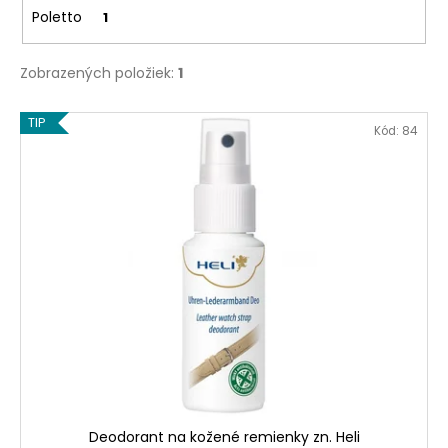
č
Poletto
1
a
m
e
Zobrazených položiek:
1
V
TIP
KOVOVÝ
Kód:
84
ý
REMIENOK
Z
p
NEREZOVEJ
OCELE
i
M4950
s
€33,50
p
r
o
d
u
k
t
o
Deodorant na kožené remienky zn. Heli