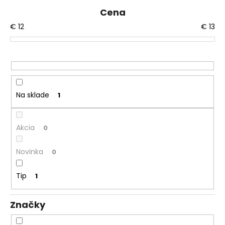
n
á
Cena
i
j
€
12
€
13
e
s
p
ť
r
?
o
d
Na sklade
1
u
k
HĽADAŤ
t
Akcia
0
o
Novinka
v
0
O
d
Tip
1
p
o
r
Značky
ú