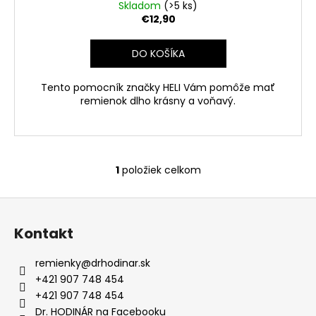
v
Skladom
(>5 ks)
€12,90
DO KOŠÍKA
Tento pomocník značky HELI Vám pomôže mať
remienok dlho krásny a voňavý.
1
položiek celkom
O
v
Z
l
á
á
Kontakt
d
p
a
ä
remienky
@
drhodinar.sk
c
t
+421 907 748 454
i
i
+421 907 748 454
e
Dr. HODINÁR na Facebooku