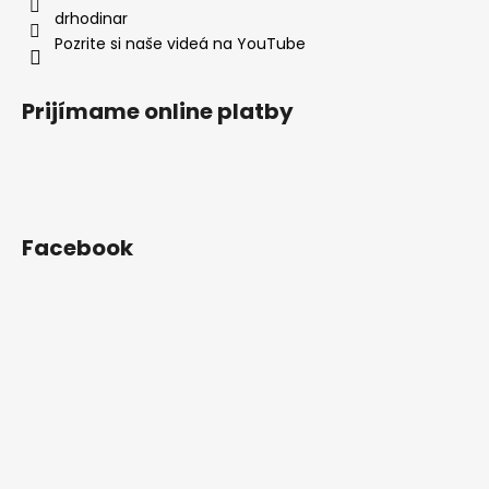
e
p
drhodinar
r
Pozrite si naše videá na YouTube
v
k
y
Prijímame online platby
v
ý
p
i
s
u
Facebook