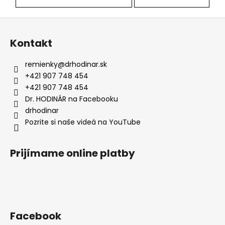
Z
á
Kontakt
p
ä
remienky
@
drhodinar.sk
t
+421 907 748 454
i
+421 907 748 454
e
Dr. HODINÁR na Facebooku
drhodinar
Pozrite si naše videá na YouTube
Prijímame online platby
Facebook