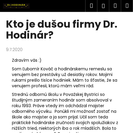
K
Prejsť
Hľadať
Náku
M
Prihlásen
na
o
obsah
Späť
Späť
košík
š
Kto je dušou firmy Dr.
í
Č
Hodinár?
k
o
p
9.7.2020
o
Zdravím vás :)
t
Som Ľubomír Kováč a hodinárskemu remeslu sa
r
venujem bez prestávky už desiatky rokov. Mojimi
e
rukami prešlo tisíce hodiniek. Mám to šťastie, že sa
b
venujem profesii, ktorú mám veľmi rád.
u
Strednú odbornú školu v Považskej Bystrici so
študijným zameraním hodinár som absolvoval v
j
roku 1993. Práve vtedy im odchádzal majster
e
odborného výcviku. Ponúkli mi možnosť zostať na
t
škole ako majster a ja som prijal. Učil som teda
praktické hodinárske zručnosti svojich spolužiakov z
e
nižších tried, niektorých iba o rok mladších. Bola to
n