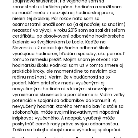
zaujímavá skúsenosť. Po vojenčine som sa
á
zamestnal u staršieho pána hodinára a snažil som
sa naučiť niečo z naozajstnej hodinárskej praxe,
j
nielen tej školskej. Pár rokov nato som sa
s
osamostatnil. Snažil som sa (a aj naďalej sa snažím)
ť
nezastať vo vývoji. V roku 2015 som sa stal držiteľom
certifikátu, po absolvovaní odborného hodinárskeho
?
školenia vo švajčiarskom Le Locle. Keďže na
Slovensku už neexistuje žiadna odborná škola
vyučujúca hodinárov, hľadám spôsoby, ako pomôcť
tomuto remeslu prežiť. Mojim snom je otvoriť raz
hodinársku školu. Podnikol som už v tomto smere aj
praktické kroky, ale momentálne to nevidím ako
HĽADAŤ
reálnu možnosť. Verím, že v budúcnosti sa to
podarí. Mám priateľov medzi vyučenými aj
nevyučenými hodinármi, s ktorými si navzájom
vymieňame skúsenosti a pomáhame si. Vidím veľký
O
potenciál v spájaní sa odborníkov do komunít. Aj
d
nevyučený hodinár, ktorého remeslo baví a stále sa
p
zdokonaľuje, môže svojimi inovatívnymi nápadmi
o
inšpirovať vyučeného. A naopak, vyučený môže
poskytnúť cenné rady práve svojou odbornosťou.
r
Teším sa takejto obojstranne výhodnej spolupráci.
ú