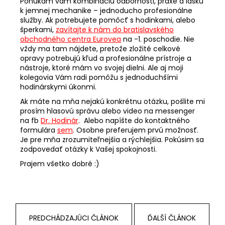
č
Ponúkam vám kombináciu odbornosti, praxe a lásku
k jemnej mechanike – jednoducho profesionálne
a
služby. Ak potrebujete pomôcť s hodinkami, alebo
m
šperkami,
zavítajte k nám do bratislavského
e
obchodného centra Eurovea
na -1. poschodie. Nie
vždy ma tam nájdete, pretože zložité celkové
opravy potrebujú kľud a profesionálne prístroje a
KOŽENÝ
nástroje, ktoré mám vo svojej dielni. Ale aj moji
EXTRA
kolegovia Vám radi pomôžu s jednoduchšími
ÚZKY
hodinárskymi úkonmi.
RUŽOVÝ
REMIENOK
Ak máte na mňa nejakú konkrétnu otázku, pošlite mi
677-
prosím hlasovú správu alebo video na messenger
6/16
na fb
Dr. Hodinár
. Alebo napíšte do kontaktného
€27,50
formulára
sem
. Osobne preferujem prvú možnosť.
Je pre mňa zrozumiteľnejšia a rýchlejšia. Pokúsim sa
zodpovedať otázky k Vašej spokojnosti.
Prajem všetko dobré :)
PREDCHÁDZAJÚCI ČLÁNOK
ĎALŠÍ ČLÁNOK