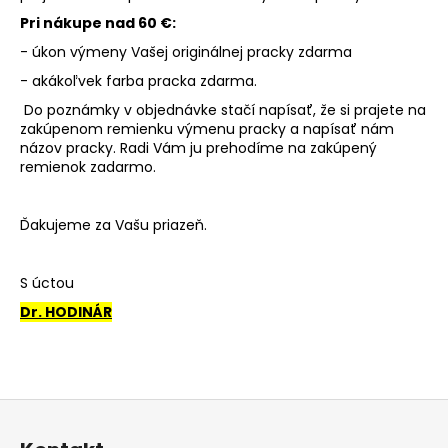
Pri nákupe nad 60 €:
- úkon výmeny Vašej originálnej pracky zdarma
- akákoľvek farba pracka zdarma.
Do poznámky v objednávke stačí napísať, že si prajete na
zakúpenom remienku výmenu pracky a napísať nám
názov pracky. Radi Vám ju prehodíme na zakúpený
remienok zadarmo.
Ďakujeme za Vašu priazeň.
S úctou
Dr. HODINÁR
Z
á