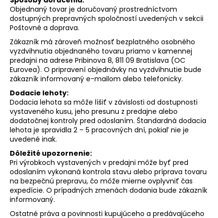
Objednaný tovar je doručovaný prostredníctvom
á
dostupných prepravných spoločností uvedených v sekcii
j
Poštovné a doprava.
s
Zákazník má zároveň možnosť bezplatného osobného
ť
vyzdvihnutia objednaného tovaru priamo v kamennej
?
predajni na adrese Pribinova 8, 811 09 Bratislava (OC
Eurovea). O pripravení objednávky na vyzdvihnutie bude
zákazník informovaný e-mailom alebo telefonicky.
Dodacie lehoty:
Dodacia lehota sa môže líšiť v závislosti od dostupnosti
vystaveného kusu, jeho presunu z predajne alebo
HĽADAŤ
dodatočnej kontroly pred odoslaním. Štandardná dodacia
lehota je spravidla 2 – 5 pracovných dní, pokiaľ nie je
uvedené inak.
Dôležité upozornenie:
O
Pri výrobkoch vystavených v predajni môže byť pred
d
odoslaním vykonaná kontrola stavu alebo príprava tovaru
p
na bezpečnú prepravu, čo môže mierne ovplyvniť čas
o
expedície. O prípadných zmenách dodania bude zákazník
r
informovaný.
ú
Ostatné práva a povinnosti kupujúceho a predávajúceho