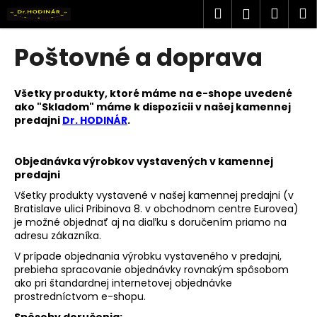
K
Prejsť
Hľadať
Náku
M
Prihlásen
na
o
obsah
Späť
Späť
košík
š
Poštovné a doprava
í
Č
k
o
Všetky produkty, ktoré máme na e-shope uvedené
ako "Skladom" máme k dispozícii v našej kamennej
p
predajni
Dr. HODINÁR
.
o
t
Objednávka výrobkov vystavených v kamennej
r
predajni
e
Všetky produkty vystavené v našej kamennej predajni (v
b
Bratislave ulici Pribinova 8. v obchodnom centre Eurovea)
u
je možné objednať aj na diaľku s doručením priamo na
adresu zákazníka.
j
V prípade objednania výrobku vystaveného v predajni,
e
prebieha spracovanie objednávky rovnakým spôsobom
t
ako pri štandardnej internetovej objednávke
e
prostredníctvom e-shopu.
n
Spôsoby doručenia: