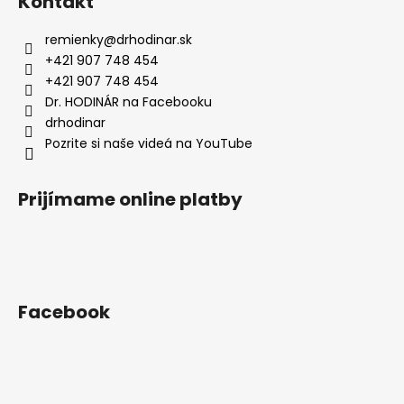
Kontakt
p
ä
remienky
@
drhodinar.sk
t
+421 907 748 454
i
+421 907 748 454
e
Dr. HODINÁR na Facebooku
drhodinar
Pozrite si naše videá na YouTube
Prijímame online platby
Facebook