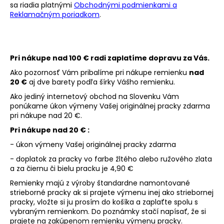
č
sa riadia platnými
Obchodnými podmienkami a
a
Reklamačným poriadkom
.
m
e
Pri nákupe nad 100 € radi zaplatíme dopravu za Vás.
KOŽENÝ
ČIERNY
Ako pozornosť Vám pribalíme pri nákupe remienku
nad
REMIENOK
20 €
aj dve barety podľa šírky Vášho remienku.
Z
Ako jediný internetový obchod na Slovenku Vám
ALIGÁTORA
E624/00
ponúkame úkon výmeny Vašej originálnej pracky zdarma
pri nákupe nad 20 €.
€169
Pri nákupe nad 20 € :
- úkon výmeny Vašej originálnej pracky zdarma
- doplatok za pracky vo farbe žltého alebo ružového zlata
a za čiernu či bielu pracku je 4,90 €
Remienky majú z výroby štandardne namontované
strieborné pracky ak si prajete výmenu inej ako striebornej
pracky, vložte si ju prosím do košíka a zaplaťte spolu s
vybraným remienkom. Do poznámky stačí napísať, že si
prajete na zakúpenom remienku výmenu pracky.