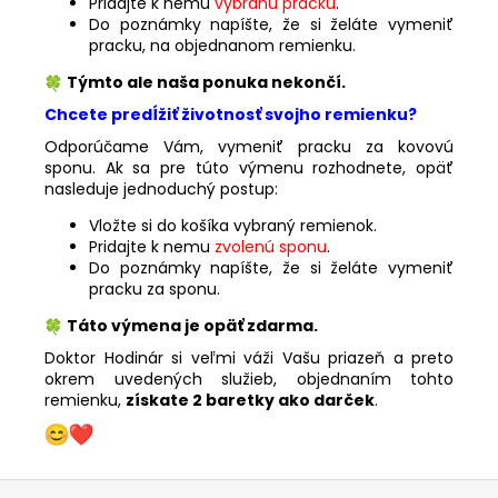
Pridajte k nemu
vybranú pracku
.
Do poznámky napíšte, že si želáte vymeniť
pracku, na objednanom remienku.
Týmto ale naša ponuka nekončí.
Chcete predĺžiť životnosť svojho remienku?
Odporúčame Vám, vymeniť pracku za kovovú
sponu. Ak sa pre túto výmenu rozhodnete, opäť
nasleduje jednoduchý postup:
Vložte si do košíka vybraný remienok.
Pridajte k nemu
zvolenú sponu
.
Do poznámky napíšte, že si želáte vymeniť
pracku za sponu.
Táto výmena je opäť zdarma.
Doktor Hodinár si veľmi váži Vašu priazeň a preto
okrem uvedených služieb, objednaním tohto
remienku,
získate 2 baretky ako darček
.
Z