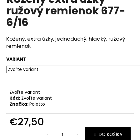
je
á
ružový remienok 677-
0,0
z
j
6/16
5
s
hviezdičiek.
ť
Kožený, extra úzky, jednoduchý, hladký, ružový
?
remienok
VARIANT
HĽADAŤ
Zvoľte variant
Kód:
Zvoľte variant
O
Značka:
Poletto
d
p
€27,50
o
r
Jednotková
ú
DO KOŠÍKA
cena: