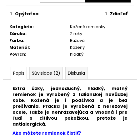
č
a
m
Opýtať sa
Zdieľať
e
Kategória
:
Kožené remienky
Záruka
:
2 roky
KOŽENÝ
Farba
:
Ružová
TMAVOMODRÝ
Materiál
:
Kožený
REMIENOK
Povrch
:
hladký
NA
HODINKY
SWATCH
S245/M/11
Popis
Súvisiace (2)
Diskusia
€25,90
Extra úzky, jednoduchý, hladký, matný
remienok je vyrobený z talianskej hovädzej
kože. Kožená je i podšívka a je bez
prešívania.
Pracka je vyrobená z nerezovej
ocele, takže je nehrdzavejúca a vhodná i pre
ľudí s citlivou pokožkou, pretože je
antialergická.
Ako môžete remienok čistiť?