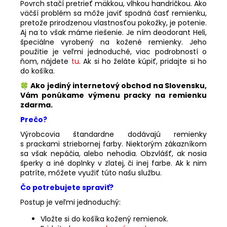
Povrch stačí pretrieť mäkkou, vlhkou handričkou. Ako
väčší problém sa môže javiť spodná časť remienku,
pretože prirodzenou vlastnosťou pokožky, je potenie.
Aj na to však máme riešenie. Je ním deodorant Heli,
špeciálne vyrobený na kožené remienky. Jeho
použitie je veľmi jednoduché, viac podrobností o
ňom, nájdete
tu
. Ak si ho želáte kúpiť, pridajte si ho
do košíka.
Ako jediný internetový obchod na Slovensku,
Vám ponúkame výmenu pracky na remienku
zdarma.
Prečo?
Výrobcovia štandardne dodávajú remienky
s prackami striebornej farby. Niektorým zákazníkom
sa však nepáčia, alebo nehodia. Obzvlášť, ak nosia
šperky a iné doplnky v zlatej, či inej farbe. Ak k nim
patríte, môžete využiť túto našu službu.
Čo potrebujete spraviť?
Postup je veľmi jednoduchý:
Vložte si do košíka kožený remienok.