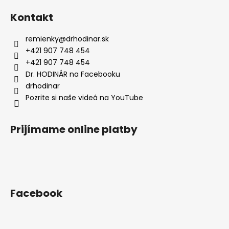
á
Kontakt
p
ä
remienky
@
drhodinar.sk
t
+421 907 748 454
i
+421 907 748 454
e
Dr. HODINÁR na Facebooku
drhodinar
Pozrite si naše videá na YouTube
Prijímame online platby
Facebook