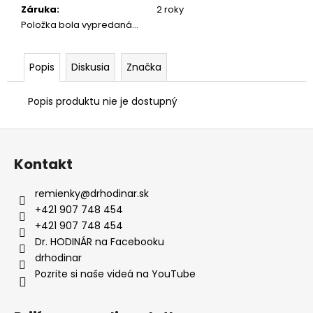
č
Záruka
:
2 roky
a
Položka bola vypredaná…
m
e
Popis
Diskusia
Značka
KOŽENÝ
ČIERNY
Popis produktu nie je dostupný
REMIENOK
Z
Z
ALIGÁTORA
E624/00
á
Kontakt
€169
p
ä
remienky
@
drhodinar.sk
t
+421 907 748 454
i
+421 907 748 454
e
Dr. HODINÁR na Facebooku
drhodinar
Pozrite si naše videá na YouTube