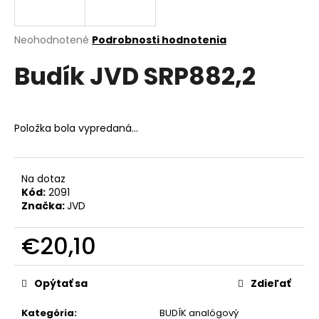
á
j
Priemerné
Neohodnotené
Podrobnosti hodnotenia
s
hodnotenie
Budík JVD SRP882,2
produktu
ť
je
?
0,0
z
5
Položka bola vypredaná…
hviezdičiek.
HĽADAŤ
Na dotaz
Kód:
2091
Značka:
JVD
O
€20,10
d
p
Jednotková
o
cena:
Opýtať sa
Zdieľať
r
ú
Kategória
:
BUDÍK analógový