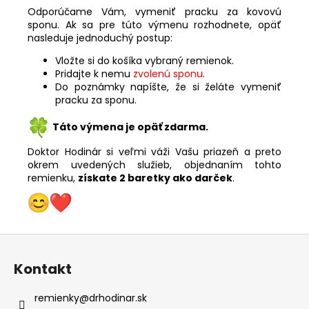
Odporúčame Vám, vymeniť pracku za kovovú
sponu. Ak sa pre túto výmenu rozhodnete, opäť
nasleduje jednoduchý postup:
Vložte si do košíka vybraný remienok.
Pridajte k nemu
zvolenú sponu
.
Do poznámky napíšte, že si želáte vymeniť
pracku za sponu.
Táto výmena je opäť zdarma.
Doktor Hodinár si veľmi váži Vašu priazeň a preto
okrem uvedených služieb, objednaním tohto
remienku,
získate 2 baretky ako darček
.
Z
á
Kontakt
p
ä
remienky
@
drhodinar.sk