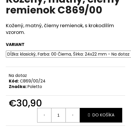
je
á
remienok C869/00
0,0
z
j
5
s
hviezdičiek.
Kožený, matný, čierny remienok, s krokodílím
ť
vzorom.
?
VARIANT
HĽADAŤ
Na dotaz
Kód:
C869/00/24
Značka:
Poletto
O
d
€30,90
p
Jednotková
o
DO KOŠÍKA
cena:
r
ú