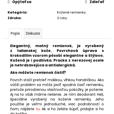
č
Opýtať sa
Zdieľať
a
m
Kategória
:
Kožené remienky
e
Záruka
:
2 roky
KOŽENÝ
Popis
Diskusia
ČIERNY
REMIENOK
701/00
Elegantný, matný remienok, je vyrobený
z talianskej kože. Povrchová úprava s
€25,90
krokodílím vzorom pôsobí elegantne a štýlovo.
Kožená je i podšívka. Pracka z nerezovej ocele
je nehrdzavejúca a antialergická.
Ako môžete remienok čistiť?
Povrch stačí pretrieť mäkkou, vlhkou handričkou. Ako
väčší problém sa môže javiť spodná časť remienku,
pretože prirodzenou vlastnosťou pokožky, je potenie.
Aj na to však máme riešenie. Je ním deodorant Heli,
špeciálne vyrobený na kožené remienky. Jeho
použitie je veľmi jednoduché, viac podrobností o
ňom, nájdete
tu
. Ak si ho želáte kúpiť, pridajte si ho
do košíka.