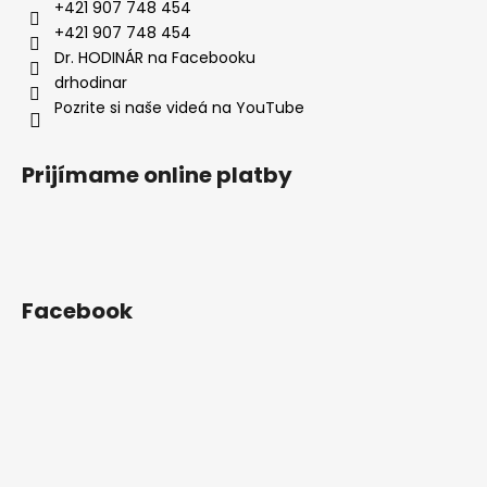
t
+421 907 748 454
i
+421 907 748 454
e
Dr. HODINÁR na Facebooku
drhodinar
Pozrite si naše videá na YouTube
Prijímame online platby
Facebook