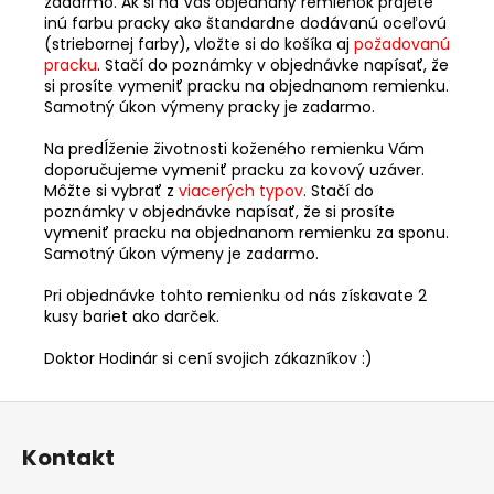
zadarmo. Ak si na Váš objednaný remienok prajete
inú farbu pracky ako štandardne dodávanú oceľovú
(striebornej farby), vložte si do košíka aj
požadovanú
pracku
. Stačí do poznámky v objednávke napísať, že
si prosíte vymeniť pracku na objednanom remienku.
Samotný úkon výmeny pracky je zadarmo.
Na predĺženie životnosti koženého remienku Vám
doporučujeme vymeniť pracku za kovový uzáver.
Môžte si vybrať z
viacerých typov
. Stačí do
poznámky v objednávke napísať, že si prosíte
vymeniť pracku na objednanom remienku za sponu.
Samotný úkon výmeny je zadarmo.
Pri objednávke tohto remienku od nás získavate 2
kusy bariet ako darček.
Doktor Hodinár si cení svojich zákazníkov :)
Z
á
Kontakt
p