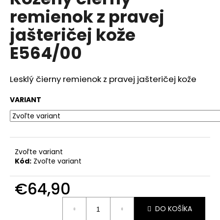
je
á
remienok z pravej
0,0
z
j
jašteričej kože
5
s
hviezdičiek.
E564/00
ť
?
Lesklý čierny remienok z pravej jašteričej kože
VARIANT
HĽADAŤ
Zvoľte variant
O
Kód:
Zvoľte variant
d
p
€64,90
o
r
Jednotková
DO KOŠÍKA
ú
cena: