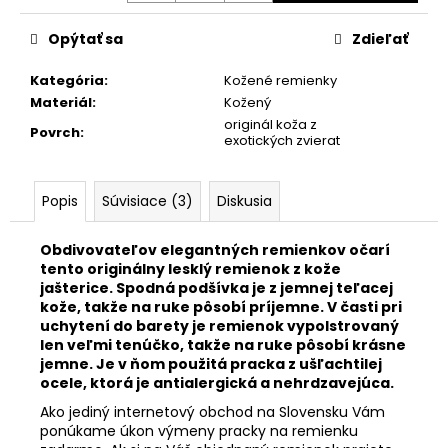
č
a
Opýtať sa
Zdieľať
m
e
Kategória
:
Kožené remienky
Materiál
:
Kožený
originál koža z
KOŽENÝ
Povrch
:
exotických zvierat
SVETLOHNEDÝ
REMIENOK
Z
BRAZÍLSKEHO
Popis
Súvisiace (3)
Diskusia
KROKODÍLA
E602/05
Obdivovateľov elegantných remienkov očarí
€89,90
tento originálny lesklý remienok z kože
jašterice. Spodná podšívka je z jemnej teľacej
kože, takže na ruke pôsobí príjemne. V časti pri
uchytení do barety je remienok vypolstrovaný
len veľmi tenúčko, takže na ruke pôsobí krásne
jemne. Je v ňom použitá pracka z ušľachtilej
ocele, ktorá je antialergická a nehrdzavejúca.
Ako jediný internetový obchod na Slovensku Vám
ponúkame úkon výmeny pracky na remienku