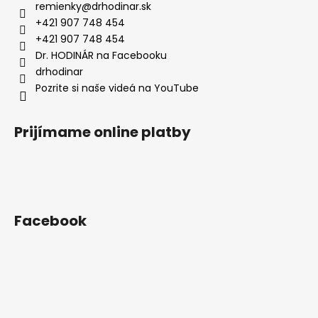
ä
remienky
@
drhodinar.sk
t
+421 907 748 454
i
+421 907 748 454
e
Dr. HODINÁR na Facebooku
drhodinar
Pozrite si naše videá na YouTube
Prijímame online platby
Facebook