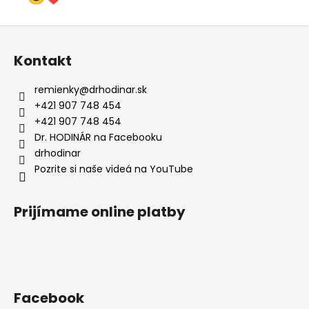
Z
á
Kontakt
p
ä
remienky
@
drhodinar.sk
t
+421 907 748 454
i
+421 907 748 454
e
Dr. HODINÁR na Facebooku
drhodinar
Pozrite si naše videá na YouTube
Prijímame online platby
Facebook