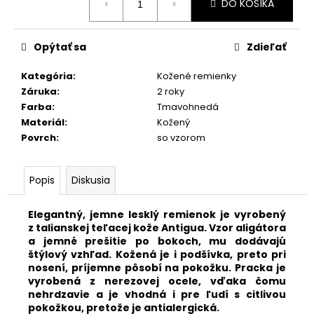
č
DO KOŠÍKA
cena:
a
m
e
Opýtať sa
Zdieľať
Kategória
:
Kožené remienky
KOŽENÝ
Záruka
:
2 roky
SVETLOHNEDÝ
Farba
:
Tmavohnedá
REMIENOK
Materiál
:
Kožený
Z
BRAZÍLSKEHO
Povrch
:
so vzorom
KROKODÍLA
E602/05
€89,90
Popis
Diskusia
Elegantný,
jemne lesklý remienok je vyrobený
z talianskej teľacej kože Antigua. Vzor aligátora
a jemné prešitie po bokoch, mu dodávajú
štýlový vzhľad. K
ožená je i podšívka, preto pri
nosení, príjemne pôsobí na pokožku.
Pracka je
vyrobená z nerezovej ocele, vďaka čomu
nehrdzavie a je vhodná i pre ľudí s citlivou
pokožkou, pretože je antialergická.