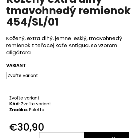
je
á
tmavohnedý remienok
0,0
z
j
454/SL/01
5
s
hviezdičiek.
ť
Kožený, extra dlhý, jemne lesklý, tmavohnedý
?
remienok z teľacej kože Antigua, so vzorom
aligátora
VARIANT
HĽADAŤ
O
Zvoľte variant
Kód:
Zvoľte variant
d
Značka:
Poletto
p
o
€30,90
r
ú
Jednotková