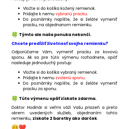
Vložte si do košíka kožený remienok.
Pridajte k nemu
vybranú pracku
.
Do poznámky napíšte, že si želáte vymeniť
pracku, na objednanom remienku.
Týmto ale naša ponuka nekončí.
Chcete predĺžiť životnosť svojho remienku?
Odporúčame Vám, vymeniť pracku za kovovú
sponu. Ak sa pre túto výmenu rozhodnete, opäť
nasleduje jednoduchý postup:
Vložte si do košíka vybraný remienok.
Pridajte k nemu
zvolenú sponu
.
Do poznámky napíšte, že si želáte vymeniť
pracku za sponu.
Túto výmenu opäť získate zdarma.
Doktor Hodinár si veľmi váži Vašu priazeň a preto
okrem uvedených služieb, objednaním tohto
remienku,
získate 2 baretky ako darček
.