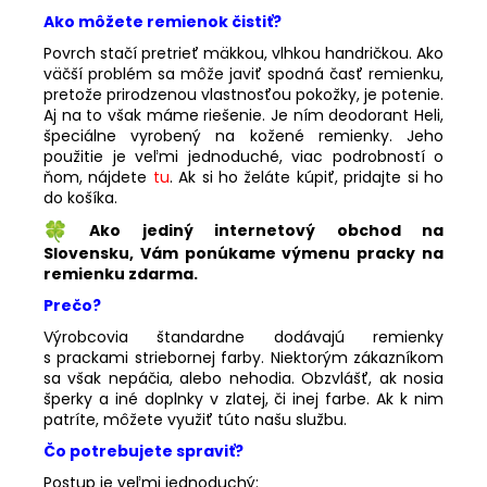
Ako môžete remienok čistiť?
Povrch stačí pretrieť mäkkou, vlhkou handričkou. Ako
väčší problém sa môže javiť spodná časť remienku,
pretože prirodzenou vlastnosťou pokožky, je potenie.
Aj na to však máme riešenie. Je ním deodorant Heli,
špeciálne vyrobený na kožené remienky. Jeho
použitie je veľmi jednoduché, viac podrobností o
ňom, nájdete
tu
. Ak si ho želáte kúpiť, pridajte si ho
do košíka.
Ako jediný internetový obchod na
Slovensku, Vám ponúkame výmenu pracky na
remienku zdarma.
Prečo?
Výrobcovia štandardne dodávajú remienky
s prackami striebornej farby. Niektorým zákazníkom
sa však nepáčia, alebo nehodia. Obzvlášť, ak nosia
šperky a iné doplnky v zlatej, či inej farbe. Ak k nim
patríte, môžete využiť túto našu službu.
Čo potrebujete spraviť?
Postup je veľmi jednoduchý: