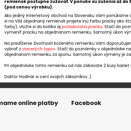
remienok postupne zužovať. V ponuke sú zúženia až do 
(pod cenou výrobku).
Ako jediný internetový obchod na Slovensku Vám ponúkame 
si na Váš objednaný remienok prajete inú farbu pracky ako š
farby), vložte si do košíka aj
požadovanú pracku
. Stačí do po
vymeniť pracku na objednanom remienku. Samotný úkon vým
Na predĺženie životnosti koženého remienku Vám doporučuje
vybrať z
viacerých typov
. Stačí do poznámky v objednávke nap
objednanom remienku za sponu. Samotný úkon výmeny je z
Pri objednávke tohto remienku od nás získavate 2 kusy bariet
Doktor Hodinár si cení svojich zákazníkov :)
ímame online platby
Facebook