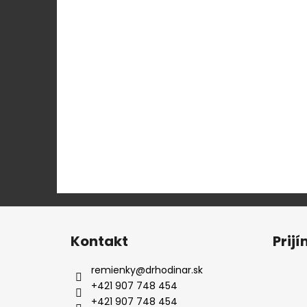
Z
á
Kontakt
Prij
p
ä
remienky
@
drhodinar.sk
t
+421 907 748 454
i
+421 907 748 454