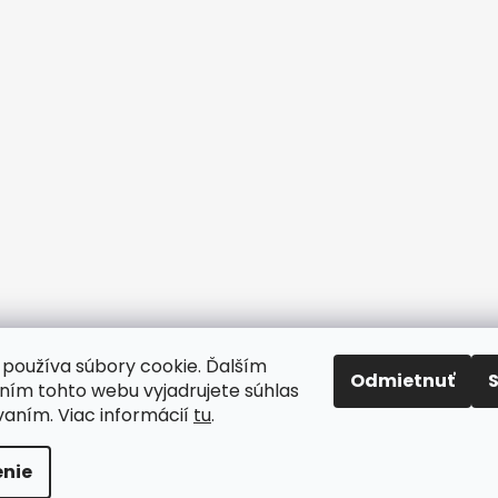
používa súbory cookie. Ďalším
Odmietnuť
ím tohto webu vyjadrujete súhlas
www.drhodinar.sk
vaním. Viac informácií
tu
.
rené
adené.
Upraviť nastavenie cookies
a v
nie