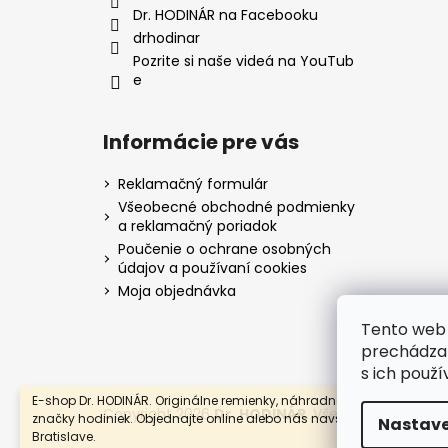
e
Dr. HODINÁR na Facebooku
drhodinar
Pozrite si naše videá na YouTub
e
Informácie pre vás
Reklamačný formulár
Všeobecné obchodné podmienky
a reklamačný poriadok
Poučenie o ochrane osobných
údajov a používaní cookies
Moja objednávka
Tento web 
prechádzan
s ich použí
E-shop Dr. HODINÁR. Originálne remienky, náhradné súčiastky a ove
Copyright 2026
Dr. HODINÁR
. Všetky práva vyhr
značky hodiniek. Objednajte online alebo nás navštívte v OC Eurove
Nastave
Bratislave.