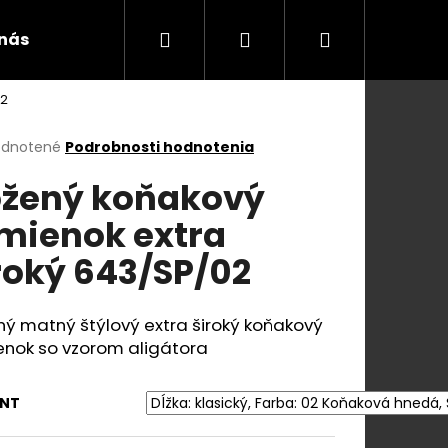
Hľadať
Prihlásenie
Nákupný
 nás
Blog a videá
Kontakty
Všeobecn
02
košík
erné
dnotené
Podrobnosti hodnotenia
tenie
žený koňakový
ktu
mienok extra
roký 643/SP/02
ičiek.
ý matný štýlový extra široký koňakový
enok so vzorom aligátora
Nasledujúce
ANT