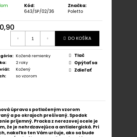
OK Z NEREZOVEJ
adom
Kód:
Značka:
)
643/SP/02/36
Poletto
0,90
otková
DO KOŠÍKA
:
Tlač
gória
:
Kožené remienky
ka
:
2 roky
Opýtať sa
riál
:
Kožený
Zdieľať
ch
:
so vzorom
rchová úprava s potlačeným vzorom
vaný a po okrajoch prešívaný. Spodok
enie príjemný. Pracka z nerezovej ocele je
, že je nehrdzavejúca a antialergická. Pri
ch, nakoľko ten Vám určuje, ako sa bude