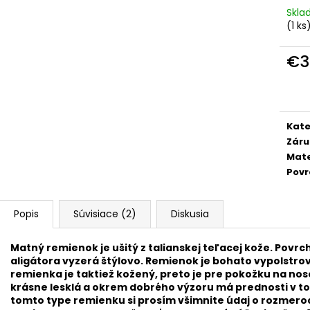
KOŽENÝ SVETLOHNEDÝ REMIENOK Z
KOVOVÝ REMIEN
Skl
BRAZÍLSKEHO KROKODÍLA E602/05
OCELE M4950
(1 ks
€89,90
€33,50
€3
Jedn
cena
Kate
Záru
Mate
Povr
Popis
Súvisiace (2)
Diskusia
Matný remienok je ušitý z talianskej teľacej kože. Pov
aligátora vyzerá štýlovo. Remienok je bohato vypolstro
remienka je taktiež kožený, preto je pre pokožku na nos
krásne lesklá a okrem dobrého výzoru má prednosti v tom
tomto type remienku si prosím všimnite údaj o rozmero