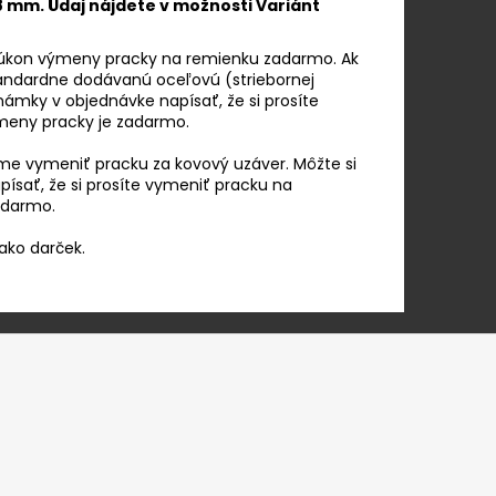
8 mm. Údaj nájdete v možnosti Variánt
úkon výmeny pracky na remienku zadarmo. Ak
tandardne dodávanú oceľovú (striebornej
známky v objednávke napísať, že si prosíte
eny pracky je zadarmo.
me vymeniť pracku za kovový uzáver. Môžte si
ísať, že si prosíte vymeniť pracku na
adarmo.
 ako darček.