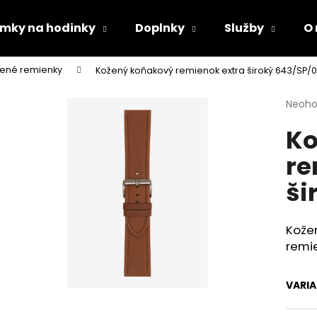
mky na hodinky
Doplnky
Služby
O
ené remienky
Kožený koňakový remienok extra široký 643/SP/
Čo potrebujete nájsť?
Priem
Neoho
hodno
Ko
produ
HĽADAŤ
je
re
0,0
z
ši
5
Odporúčame
hviezd
Kožen
remi
VARI