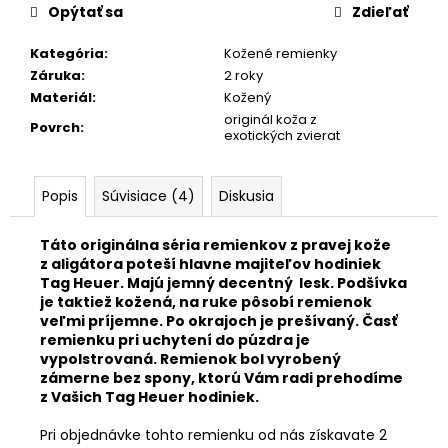
č
Opýtať sa
Zdieľať
a
m
Kategória
:
Kožené remienky
e
Záruka
:
2 roky
Materiál
:
Kožený
originál koža z
KOŽENÝ
Povrch
:
exotických zvierat
EXTRA
ÚZKY
RUŽOVÝ
REMIENOK
Popis
Súvisiace (4)
Diskusia
677-
6/16
Táto originálna séria remienkov z pravej kože
€27,50
z aligátora poteší hlavne majiteľov hodiniek
Tag Heuer. Majú jemný decentný lesk. Podšívka
je taktiež kožená, na ruke pôsobí remienok
veľmi príjemne. Po okrajoch je prešívaný. Časť
remienku pri uchytení do púzdra je
vypolstrovaná. Remienok bol vyrobený
zámerne bez spony, ktorú Vám radi prehodíme
z Vašich Tag Heuer hodiniek.
Pri objednávke tohto remienku od nás získavate 2