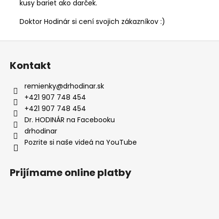
kusy bariet ako darček.
Doktor Hodinár si cení svojich zákazníkov :)
Z
á
Kontakt
p
ä
remienky
@
drhodinar.sk
t
+421 907 748 454
i
+421 907 748 454
e
Dr. HODINÁR na Facebooku
drhodinar
Pozrite si naše videá na YouTube
Prijímame online platby