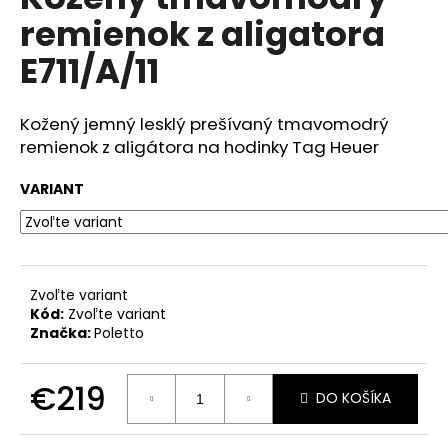
je
á
remienok z aligatora
0,0
z
j
E711/A/11
5
s
hviezdičiek.
ť
Kožený jemný lesklý prešívaný tmavomodrý
?
remienok z aligátora na hodinky Tag Heuer
VARIANT
HĽADAŤ
Zvoľte variant
Kód:
Zvoľte variant
O
Značka:
Poletto
d
p
o
€219
DO KOŠÍKA
r
Jednotková
ú
cena: