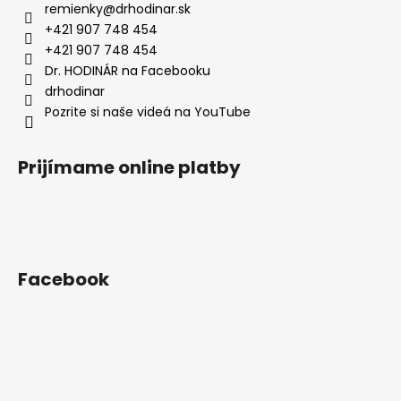
ä
remienky
@
drhodinar.sk
t
+421 907 748 454
i
+421 907 748 454
e
Dr. HODINÁR na Facebooku
drhodinar
Pozrite si naše videá na YouTube
Prijímame online platby
Facebook