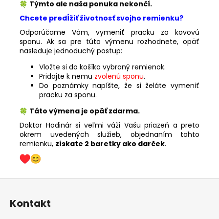
Týmto ale naša ponuka nekončí.
Chcete predĺžiť životnosť svojho remienku?
Odporúčame Vám, vymeniť pracku za kovovú
sponu. Ak sa pre túto výmenu rozhodnete, opäť
nasleduje jednoduchý postup:
Vložte si do košíka vybraný remienok.
Pridajte k nemu
zvolenú sponu
.
Do poznámky napíšte, že si želáte vymeniť
pracku za sponu.
Táto výmena je opäť zdarma.
Doktor Hodinár si veľmi váži Vašu priazeň a preto
okrem uvedených služieb, objednaním tohto
remienku,
získate 2 baretky ako darček
.
Z
á
Kontakt
p