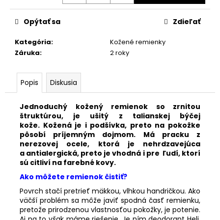
č
a
m
Opýtať sa
Zdieľať
e
Kategória
:
Kožené remienky
Záruka
:
2 roky
KOŽENÝ
SVETLOHNEDÝ
REMIENOK
Popis
Diskusia
Z
BRAZÍLSKEHO
KROKODÍLA
Jednoduchý kožený remienok so zrnitou
E602/05
štruktúrou, je ušitý z talianskej býčej
kože.
Kožená je i podšívka, preto na pokožke
€89,90
pôsobí príjemným dojmom.
Má pracku z
nerezovej ocele, ktorá je nehrdzavejúca
a antialergická, preto je vhodná i pre ľudí, ktorí
sú citliví na farebné kovy.
Ako môžete remienok čistiť?
Povrch stačí pretrieť mäkkou, vlhkou handričkou. Ako
väčší problém sa môže javiť spodná časť remienku,
pretože prirodzenou vlastnosťou pokožky, je potenie.
Aj na to však máme riešenie. Je ním deodorant Heli,