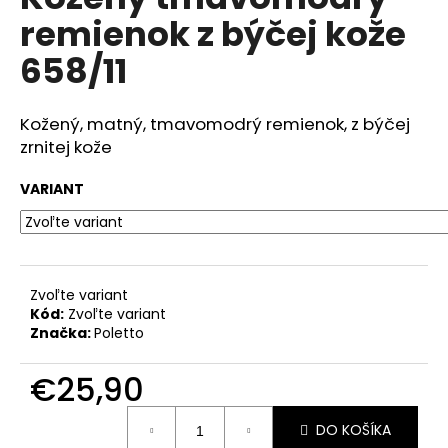
je
á
remienok z býčej kože
0,0
z
j
658/11
5
s
hviezdičiek.
ť
Kožený, matný, tmavomodrý remienok, z býčej
?
zrnitej kože
VARIANT
HĽADAŤ
Zvoľte variant
Kód:
Zvoľte variant
O
Značka:
Poletto
d
p
€25,90
o
r
Jednotková
ú
DO KOŠÍKA
cena: