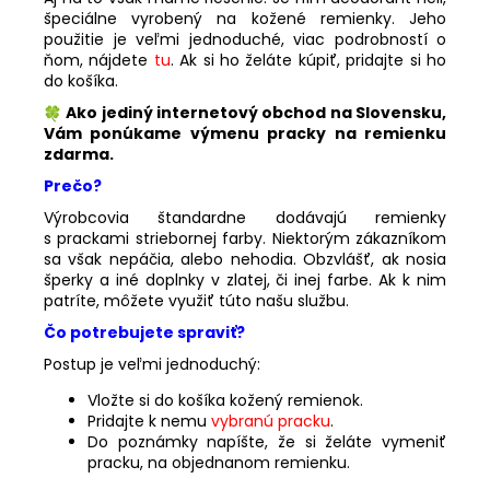
špeciálne vyrobený na kožené remienky. Jeho
použitie je veľmi jednoduché, viac podrobností o
ňom, nájdete
tu
. Ak si ho želáte kúpiť, pridajte si ho
do košíka.
Ako jediný internetový obchod na Slovensku,
Vám ponúkame výmenu pracky na remienku
zdarma.
Prečo?
Výrobcovia štandardne dodávajú remienky
s prackami striebornej farby. Niektorým zákazníkom
sa však nepáčia, alebo nehodia. Obzvlášť, ak nosia
šperky a iné doplnky v zlatej, či inej farbe. Ak k nim
patríte, môžete využiť túto našu službu.
Čo potrebujete spraviť?
Postup je veľmi jednoduchý:
Vložte si do košíka kožený remienok.
Pridajte k nemu
vybranú pracku
.
Do poznámky napíšte, že si želáte vymeniť
pracku, na objednanom remienku.