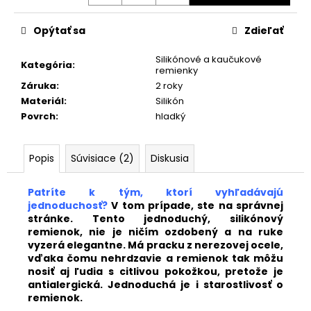
č
a
m
Opýtať sa
Zdieľať
e
Silikónové a kaučukové
Kategória
:
remienky
Záruka
:
2 roky
KOŽENÝ
ČIERNY
Materiál
:
Silikón
REMIENOK
Povrch
:
hladký
701/00
€25,90
Popis
Súvisiace (2)
Diskusia
Patríte k tým, ktorí vyhľadávajú
jednoduchosť?
V tom prípade, ste na správnej
stránke. Tento jednoduchý, silikónový
remienok, nie je ničím ozdobený a na ruke
vyzerá elegantne. Má pracku z nerezovej ocele,
vďaka čomu nehrdzavie a remienok tak môžu
nosiť aj ľudia s citlivou pokožkou, pretože je
antialergická. Jednoduchá je i starostlivosť o
remienok.