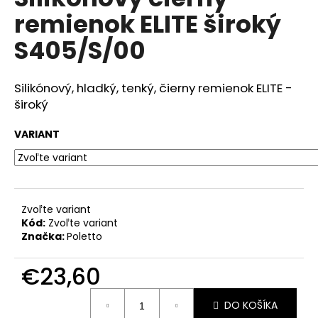
je
á
remienok ELITE široký
0,0
z
j
S405/S/00
5
s
hviezdičiek.
ť
Silikónový, hladký, tenký, čierny remienok ELITE -
?
široký
VARIANT
HĽADAŤ
Zvoľte variant
Kód:
Zvoľte variant
O
Značka:
Poletto
d
p
€23,60
o
r
Jednotková
ú
DO KOŠÍKA
cena: