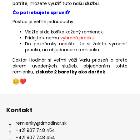
patríte, môžete využiť túto našu službu.
Čo potrebujete spraviť?
Postup je veľmi jednoduchý:
Vložte si do košíka kožený remienok.
Pridajte k nemu
vybranú pracku
.
Do poznámky napíšte, že si želáte vymeniť
pracku, na objednanom remienku.
Doktor Hodinár si veľmi váži Vašu priazeň a preto
okrem uvedených služieb, objednaním tohto
remienku,
získate 2 baretky ako darček
.
Z
á
Kontakt
p
ä
remienky
@
drhodinar.sk
t
+421 907 748 454
i
+421 907 748 454