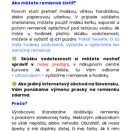
Ako môžete remienok čistiť?
Povrch stačí pretrieť mäkkou, vlhkou handričkou,
alebo papierovou utierkou. V prípade väčšieho
znečistenia, môžete použiť mäkkú kefku, saponát a
potom remienok opláchnuť pod tečúcou vodou. Ak
máte u hodiniek platnú skúšku vodotesnosti,
môžete si vyčistiť aj ich puzdro.
Pokiaľ neviete, či sú
Vaše hodinky vodotesné, vyčistite a opláchnite len
samotný remienok.
Skúšku vodotesnosti si môžete nechať
spraviť v
našej predajni
, v nákupnom centre
Eurovea. Ak si želáte, tu Vám odborne
-
ultrazvukom
- vyčistíme i remienok a hodinky.
Ako jediný internetový obchod na Slovensku,
Vám ponúkame výmenu pracky na remienku
zdarma.
Prečo?
Výrobcovia štandardne dodávajú remienky
s prackami striebornej farby. Niektorým zákazníkom
sa však nepáčia, alebo nehodia. Obzvlášť, ak nosia
šperky a iné doplnky zlatej, či inej farby. Ak k nim