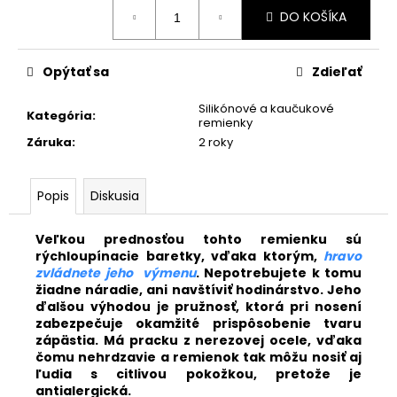
č
Jednotková
DO KOŠÍKA
a
cena:
m
e
Opýtať sa
Zdieľať
Silikónové a kaučukové
NYLÓNOVÝ
Kategória
:
remienky
VIACFAREBNÝ
REMIENOK
Záruka
:
2 roky
S530/F4
€19,80
Popis
Diskusia
Veľkou prednosťou tohto remienku sú
rýchloupínacie baretky, vďaka ktorým,
hravo
zvládnete jeho výmenu
. Nepotrebujete k tomu
žiadne náradie, ani navštíviť hodinárstvo. Jeho
ďalšou výhodou je pružnosť, ktorá pri nosení
zabezpečuje okamžité prispôsobenie tvaru
zápästia. Má pracku z nerezovej ocele, vďaka
čomu nehrdzavie a remienok tak môžu nosiť aj
ľudia s citlivou pokožkou, pretože je
antialergická.