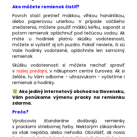
Ako môžete remienok čistiť?
Povrch stačí pretrieť mäkkou, vlhkou handričkou,
alebo papierovou utierkou. V prípade väčšieho
znečistenia, môžete použiť mäkkú kefku, saponát a
potom remienok opláchnuť pod tečúcou vodou. Ak
máte u hodiniek platnú skúšku vodotesnosti,
môžete si vyčistiť aj ich puzdro. Pokiaľ neviete, či sú
Vaše hodinky vodotesné, opláchnite len samotný
remienok.
Skúšku vodotesnosti si môžete nechať spraviť
v
našej predajni
, v nákupnom centre Eurovea. Ak si
želáte, tu Vám odborne - ultrazvukom - vyčistíme i
remienok a hodinky.
Ako jediný internetový obchod na Slovensku,
Vám ponúkame výmenu pracky na remienku
zdarma.
Prečo?
Výrobcovia štandardne dodávajú remienky
s prackami striebornej farby. Niektorým zákazníkom
sa však nepáčia, alebo nehodia. Obzvlášť, ak nosia