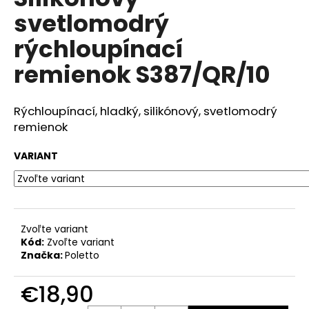
je
á
svetlomodrý
0,0
z
j
rýchloupínací
5
s
hviezdičiek.
remienok S387/QR/10
ť
?
Rýchloupínací, hladký, silikónový, svetlomodrý
remienok
VARIANT
HĽADAŤ
O
Zvoľte variant
d
Kód:
Zvoľte variant
p
Značka:
Poletto
o
r
€18,90
ú