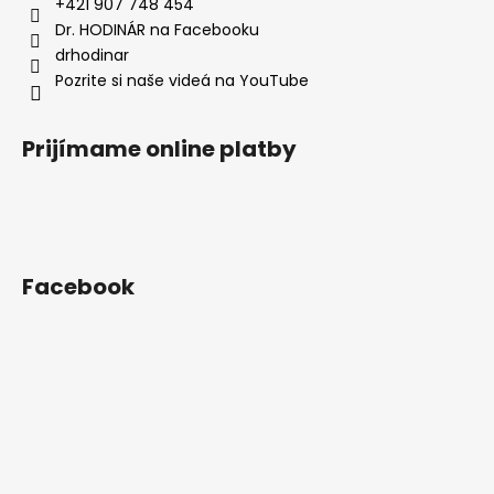
i
+421 907 748 454
e
Dr. HODINÁR na Facebooku
drhodinar
Pozrite si naše videá na YouTube
Prijímame online platby
Facebook