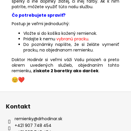
šperky a iné doplnky zlatej, či inej farby. Ak k nim
patríte, môžete využiť túto našu službu.
Čo potrebujete spraviť?
Postup je veľmi jednoduchý:
Vložte si do košíka kožený remienok.
Pridajte k nemu
vybranú pracku
.
Do poznámky napíšte, že si želáte vymeniť
pracku, na objednanom remienku.
Doktor Hodinár si veľmi váži Vašu priazeň a preto
okrem uvedených služieb, objednaním tohto
remienku,
získate 2 baretky ako darček
.
Z
á
Kontakt
p
ä
remienky
@
drhodinar.sk
t
+421 907 748 454