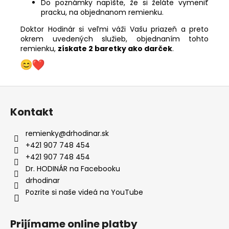
Do poznámky napíšte, že si želáte vymeniť
pracku, na objednanom remienku.
Doktor Hodinár si veľmi váži Vašu priazeň a preto
okrem uvedených služieb, objednaním tohto
remienku,
získate 2 baretky ako darček
.
Z
á
Kontakt
p
ä
remienky
@
drhodinar.sk
t
+421 907 748 454
i
+421 907 748 454
e
Dr. HODINÁR na Facebooku
drhodinar
Pozrite si naše videá na YouTube
Prijímame online platby