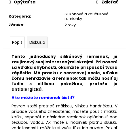
č
Opýtať sa
Zdieľať
a
m
Silikónové a kaučukové
Kategória
:
remienky
e
Záruka
:
2 roky
KOŽENÝ
EXTRA
Popis
Diskusia
ÚZKY
RUŽOVÝ
REMIENOK
Tento jednoduchý silikónový remienok, je
677-
zaujímavý svojimi zrezanými okrajmi. Pri nosení
6/16
sa vďaka ohybnosti, okamžite prispôsobí tvaru
zápästia. Má pracku z nerezovej ocele, vďaka
€27,50
čomu nehrdzavie a remienok tak môžu nosiť aj
ľudia s citlivou pokožkou, pretože je
antialergická.
Ako môžete remienok čistiť?
Povrch stačí pretrieť mäkkou, vlhkou handričkou. V
prípade väčšieho znečistenia, môžete použiť mäkkú
kefku, saponát a následne remienok opláchnuť pod
tečúcou vodou. Ak máte u hodiniek platnú skúšku
vodotesnosti, môžete si vyčistiť aj ich puzdro. Pokiaľ