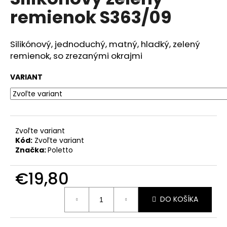
je
á
remienok S363/09
0,0
z
j
5
s
hviezdičiek.
Silikónový, jednoduchý, matný, hladký, zelený
ť
remienok, so zrezanými okrajmi
?
VARIANT
HĽADAŤ
Zvoľte variant
Kód:
Zvoľte variant
Značka:
Poletto
O
d
€19,80
p
Jednotková
o
DO KOŠÍKA
cena:
r
ú