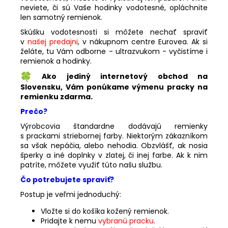
neviete, či sú Vaše hodinky vodotesné, opláchnite
len samotný remienok.
Skúšku vodotesnosti si môžete nechať spraviť
v
našej predajni
, v nákupnom centre Eurovea. Ak si
želáte, tu Vám odborne - ultrazvukom - vyčistíme i
remienok a hodinky.
Ako jediný internetový obchod na
Slovensku, Vám ponúkame výmenu pracky na
remienku zdarma.
Prečo?
Výrobcovia štandardne dodávajú remienky
s prackami striebornej farby. Niektorým zákazníkom
sa však nepáčia, alebo nehodia. Obzvlášť, ak nosia
šperky a iné doplnky v zlatej, či inej farbe. Ak k nim
patríte, môžete využiť túto našu službu.
Čo potrebujete spraviť?
Postup je veľmi jednoduchý:
Vložte si do košíka kožený remienok.
Pridajte k nemu
vybranú pracku
.