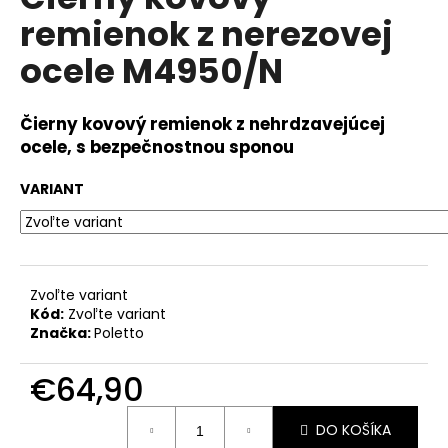
je
á
remienok z nerezovej
0,0
z
j
ocele M4950/N
5
s
hviezdičiek.
ť
Čierny kovový remienok z nehrdzavejúcej
?
ocele, s bezpečnostnou sponou
VARIANT
HĽADAŤ
Zvoľte variant
Kód:
Zvoľte variant
O
Značka:
Poletto
d
p
€64,90
o
r
Jednotková
ú
DO KOŠÍKA
cena: