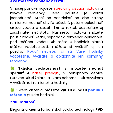
Ako môžete remienok čistiť?
V našej ponuke nájdete
špeciálny čistiaci roztok
,
na
kovové remienky. Jeho použitie je veľmi
jednoduché. Stačí ho nastriekať na obe strany
remienku, nechať chvíľu pôsobiť, potom opláchnuť
čistou vodou a usušiť. Tento roztok odstraňuje aj
zaschnuté nečistoty. Namiesto roztoku môžete
použiť mäkkú kefku, saponát a remienok opláchnuť
pod tečúcou vodou. Ak máte u hodiniek platnú
skúšku vodotesnosti, môžete si vyčistiť aj ich
puzdro.
Pokiaľ neviete, či sú Vaše hodinky
vodotesné, vyčistite a opláchnite len samotný
remienok.
Skúšku vodotesnosti si môžete nechať
spraviť v
našej predajni
, v nákupnom centre
Eurovea. Ak si želáte, tu Vám odborne - ultrazvukom
- vyčistíme i remienok a hodinky.
Okrem čistenia,
môžete využiť aj našu
ponuku
leštenia
puzdra hodiniek.
Zaujímavosť:
Elegantnú čiernu farbu získal vďaka technológii
PVD