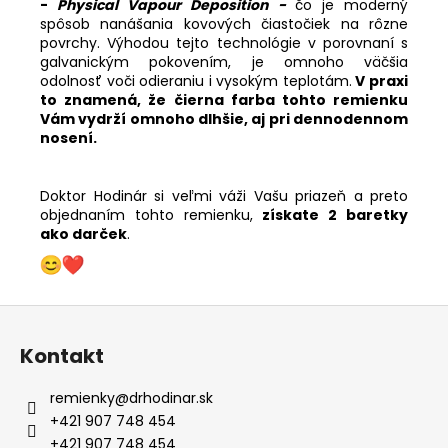
-
Physical
Vapour
Deposition -
čo je moderný
spôsob nanášania kovových čiastočiek na rôzne
povrchy. Výhodou tejto technológie v porovnaní s
galvanickým pokovením, je omnoho väčšia
odolnosť voči odieraniu i vysokým teplotám.
V praxi
to znamená, že čierna farba tohto remienku
Vám vydrží omnoho dlhšie, aj pri dennodennom
nosení.
Doktor Hodinár si veľmi váži Vašu priazeň a preto
objednaním tohto remienku,
získate 2 baretky
ako darček
.
Z
á
Kontakt
p
ä
remienky
@
drhodinar.sk
t
+421 907 748 454
i
+421 907 748 454