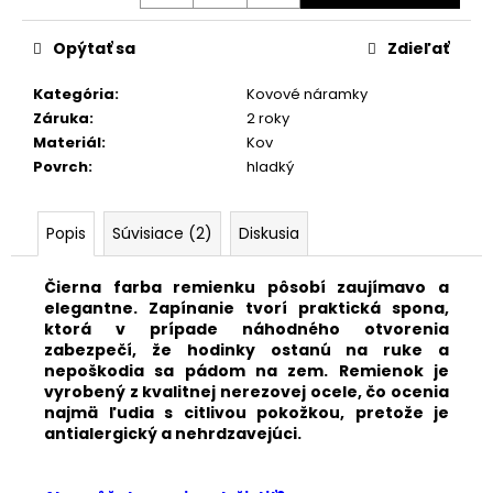
č
a
m
Opýtať sa
Zdieľať
e
Kategória
:
Kovové náramky
Záruka
:
2 roky
KOVOVÝ
Materiál
:
Kov
REMIENOK
Povrch
:
hladký
Z
NEREZOVEJ
OCELE
M4950
Popis
Súvisiace (2)
Diskusia
€33,50
Čierna farba remienku pôsobí zaujímavo a
elegantne.
Zapínanie tvorí praktická spona,
ktorá v prípade náhodného otvorenia
zabezpečí, že hodinky ostanú na ruke a
nepoškodia sa pádom na zem. Remienok je
vyrobený z kvalitnej nerezovej ocele, čo ocenia
najmä ľudia s citlivou pokožkou, pretože je
antialergický a nehrdzavejúci.