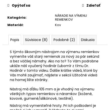
č
a
Opýtať sa
Zdieľať
m
NÁRADIE NA VÝMENU
e
Kategória
:
REMIENKOV
Materiál
:
Kov
KOŽENÝ
EXTRA
ÚZKY
Popis
Súvisiace (8)
Podobné (2)
Diskusia
RUŽOVÝ
REMIENOK
S týmto šikovným nástrojom na výmenu remienkov
677-
6/16
vymeníte váš starý remienok za nový za pár sekúnd
a bez väčšej námahy. Ako na to? To Vám podrobne
€27,50
ukáže náš vyučený hodinár Ľubomír z tímu Dr.
Hodinár v tomto videu. Ďalšie krátke videá, ktoré by
Vás mohli zaujímať, nájdete v sekcii Užitočné videá
na hornej lište stránky.
Nástroj má dĺžku 105 mm a je vhodný na výmenu
všetkých typov remienkov a náramkov (kožené,
kovové, gumené/silikónové, textilné).
Nástroj má vymeniteľné hroty. Pri ich poškodení je