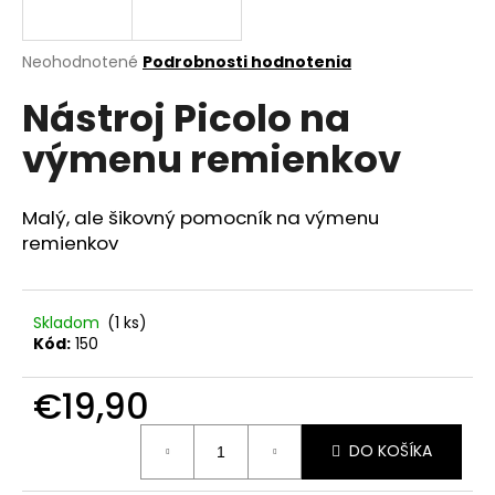
á
j
Priemerné
Neohodnotené
Podrobnosti hodnotenia
s
hodnotenie
Nástroj Picolo na
produktu
ť
je
?
výmenu remienkov
0,0
z
5
hviezdičiek.
Malý, ale šikovný pomocník na výmenu
remienkov
HĽADAŤ
Skladom
(1 ks)
Kód:
150
O
d
€19,90
p
o
Jednotková
r
DO KOŠÍKA
cena:
ú