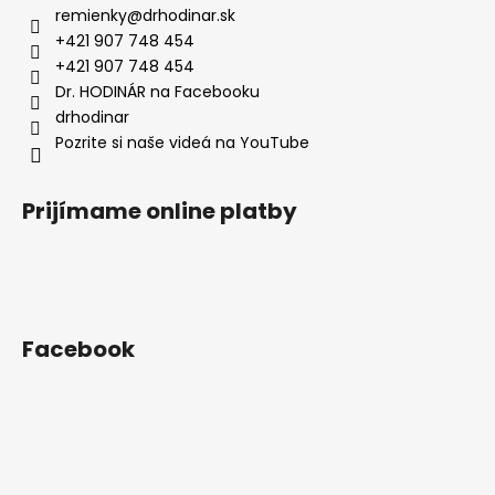
ä
remienky
@
drhodinar.sk
t
+421 907 748 454
i
+421 907 748 454
e
Dr. HODINÁR na Facebooku
drhodinar
Pozrite si naše videá na YouTube
Prijímame online platby
Facebook