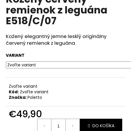
je
á
remienok z leguána
0,0
z
j
E518/C/07
5
s
hviezdičiek.
ť
Kožený elegantný jemne lesklý originálny
?
červený remienok z leguána
VARIANT
HĽADAŤ
Zvoľte variant
Kód:
Zvoľte variant
O
Značka:
Poletto
d
p
€49,90
o
r
Jednotková
ú
DO KOŠÍKA
cena: