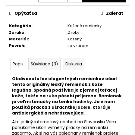
č
a
m
Opýtať sa
Zdieľať
e
Kategória
:
Kožené remienky
Záruka
:
2 roky
SILIKÓNOVÝ
Materiál
:
Kožený
EXTRA
Povrch
:
so vzorom
ŠIROKÝ
ČIERNY
REMIENOK
ELITE
Popis
Súvisiace (3)
Diskusia
S388/S/00
€27,50
Obdivovateľov elegantných remienkov očarí
tento originálny lesklý remienok z kože
leguána. Spodná podšívka je z jemnej teľacej
kože, takže na ruke pôsobí príjemne. Remienok
je veľmi tenučký na tenké hodinky. Je v ňom
použitá pracka z ušľachtilej ocele, ktorá je
antialergická a nehrdzavejúca.
Ako jediný internetový obchod na Slovensku Vám
ponúkame úkon výmeny pracky na remienku
zadarmo. Ak si na Váš objednaný remienok prajete