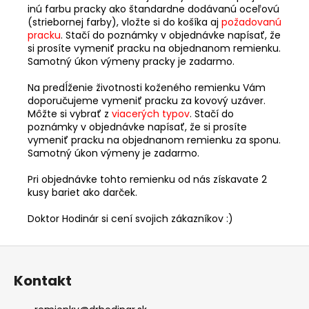
inú farbu pracky ako štandardne dodávanú oceľovú
(striebornej farby), vložte si do košíka aj
požadovanú
pracku
. Stačí do poznámky v objednávke napísať, že
si prosíte vymeniť pracku na objednanom remienku.
Samotný úkon výmeny pracky je zadarmo.
Na predĺženie životnosti koženého remienku Vám
doporučujeme vymeniť pracku za kovový uzáver.
Môžte si vybrať z
viacerých typov
. Stačí do
poznámky v objednávke napísať, že si prosíte
vymeniť pracku na objednanom remienku za sponu.
Samotný úkon výmeny je zadarmo.
Pri objednávke tohto remienku od nás získavate 2
kusy bariet ako darček.
Doktor Hodinár si cení svojich zákazníkov :)
Z
á
Kontakt
p
ä