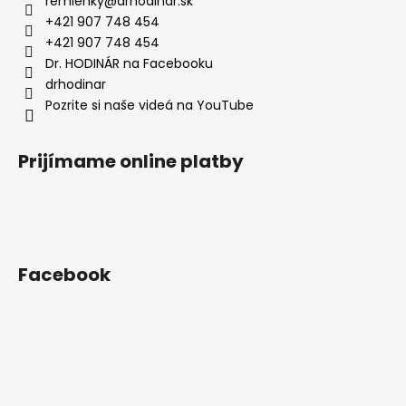
remienky
@
drhodinar.sk
t
+421 907 748 454
i
+421 907 748 454
e
Dr. HODINÁR na Facebooku
drhodinar
Pozrite si naše videá na YouTube
Prijímame online platby
Facebook