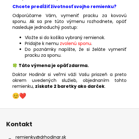
Chcete predĺžiť životnosť svojho remienku?
Odporúčame Vám, vymeniť pracku za kovovú
sponu. Ak sa pre túto výmenu rozhodnete, opäť
nasleduje jednoduchý postup:
Vložte si do košíka vybraný remienok.
Pridajte k nemu
zvolenú sponu
.
Do poznámky napíšte, že si želáte vymeniť
pracku za sponu.
Táto výmena je opäť zdarma.
Doktor Hodinár si veľmi váži Vašu priazeň a preto
okrem uvedených služieb, objednaním tohto
remienku,
získate 2 baretky ako darček
.
Z
á
Kontakt
p
ä
remienky
@
drhodinar.sk