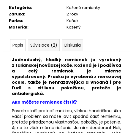
č
a
Kategória
:
Kožené remienky
m
Záruka
:
2 roky
e
Farba
:
Koňak
Materiál
:
Kožený
KOŽENÝ
ČIERNY
Popis
Súvisiace (2)
Diskusia
REMIENOK
701/00
Jednoduchý, hladký remienok je vyrobený
€25,90
z talianskej hovädzej kože. Kožená je i podšívka
a celý remienok je mierne
vypolstrovaný.
Pracka je vyrobená z nerezovej
ocele, takže je nehrdzavejúca a vhodná i pre
ľudí s citlivou pokožkou, pretože je
antialergická.
Ako môžete remienok čistiť?
Povrch stačí pretrieť mäkkou, vlhkou handričkou. Ako
väčší problém sa môže javiť spodná časť remienku,
pretože prirodzenou vlastnosťou pokožky, je potenie.
Aj na to však máme riešenie. Je ním deodorant Heli,