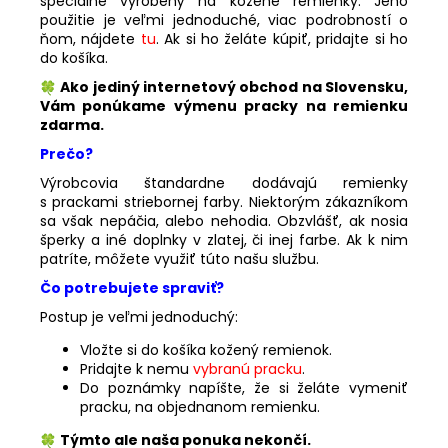
špeciálne vyrobený na kožené remienky. Jeho
použitie je veľmi jednoduché, viac podrobností o
ňom, nájdete
tu
. Ak si ho želáte kúpiť, pridajte si ho
do košíka.
Ako jediný internetový obchod na Slovensku,
Vám ponúkame výmenu pracky na remienku
zdarma.
Prečo?
Výrobcovia štandardne dodávajú remienky
s prackami striebornej farby. Niektorým zákazníkom
sa však nepáčia, alebo nehodia. Obzvlášť, ak nosia
šperky a iné doplnky v zlatej, či inej farbe. Ak k nim
patríte, môžete využiť túto našu službu.
Čo potrebujete spraviť?
Postup je veľmi jednoduchý:
Vložte si do košíka kožený remienok.
Pridajte k nemu
vybranú pracku
.
Do poznámky napíšte, že si želáte vymeniť
pracku, na objednanom remienku.
Týmto ale naša ponuka nekončí.