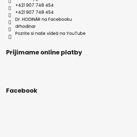
t
+421 907 748 454
i
+421 907 748 454
e
Dr. HODINÁR na Facebooku
drhodinar
Pozrite si naše videá na YouTube
Prijímame online platby
Facebook