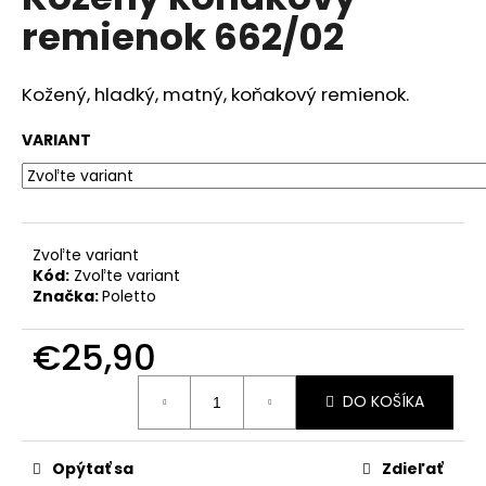
je
á
remienok 662/02
0,0
z
j
5
s
hviezdičiek.
Kožený, hladký, matný, koňakový remienok.
ť
?
VARIANT
HĽADAŤ
Zvoľte variant
Kód:
Zvoľte variant
Značka:
Poletto
O
€25,90
d
Jednotková
p
DO KOŠÍKA
cena:
o
r
ú
Opýtať sa
Zdieľať