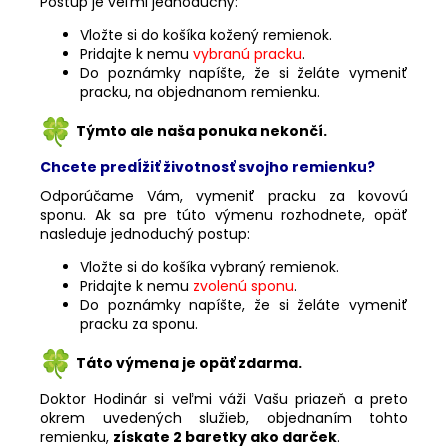
Postup je veľmi jednoduchý:
Vložte si do košíka kožený remienok.
Pridajte k nemu
vybranú pracku
.
Do poznámky napíšte, že si želáte vymeniť
pracku, na objednanom remienku.
Týmto ale naša ponuka nekončí.
Chcete predĺžiť životnosť svojho remienku?
Odporúčame Vám, vymeniť pracku za kovovú
sponu. Ak sa pre túto výmenu rozhodnete, opäť
nasleduje jednoduchý postup:
Vložte si do košíka vybraný remienok.
Pridajte k nemu
zvolenú sponu
.
Do poznámky napíšte, že si želáte vymeniť
pracku za sponu.
Táto výmena je opäť zdarma.
Doktor Hodinár si veľmi váži Vašu priazeň a preto
okrem uvedených služieb, objednaním tohto
remienku,
získate 2 baretky ako darček
.