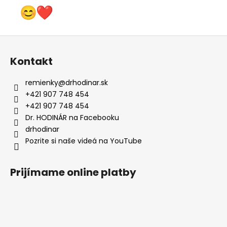
Z
á
Kontakt
p
ä
remienky
@
drhodinar.sk
t
+421 907 748 454
i
+421 907 748 454
e
Dr. HODINÁR na Facebooku
drhodinar
Pozrite si naše videá na YouTube
Prijímame online platby