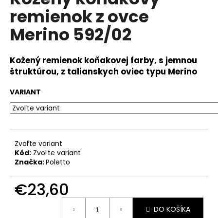
je
á
remienok z ovce
0,0
z
j
Merino 592/02
5
s
hviezdičiek.
ť
Kožený remienok koňakovej farby, s jemnou
?
štruktúrou, z talianskych oviec typu Merino
VARIANT
HĽADAŤ
Zvoľte variant
Kód:
Zvoľte variant
O
Značka:
Poletto
d
p
€23,60
o
r
Jednotková
ú
DO KOŠÍKA
cena: