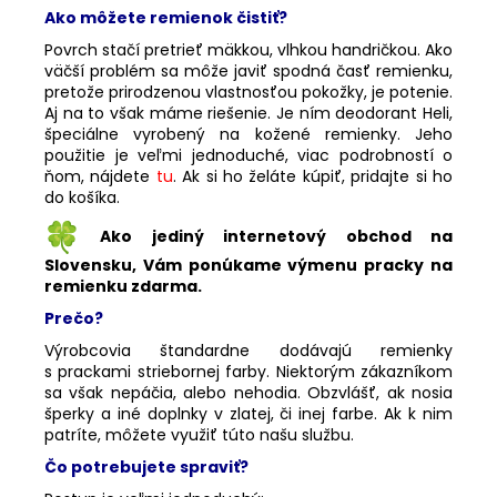
Ako môžete remienok čistiť?
Povrch stačí pretrieť mäkkou, vlhkou handričkou. Ako
väčší problém sa môže javiť spodná časť remienku,
pretože prirodzenou vlastnosťou pokožky, je potenie.
Aj na to však máme riešenie. Je ním deodorant Heli,
špeciálne vyrobený na kožené remienky. Jeho
použitie je veľmi jednoduché, viac podrobností o
ňom, nájdete
tu
. Ak si ho želáte kúpiť, pridajte si ho
do košíka.
Ako jediný internetový obchod na
Slovensku, Vám ponúkame výmenu pracky na
remienku zdarma.
Prečo?
Výrobcovia štandardne dodávajú remienky
s prackami striebornej farby. Niektorým zákazníkom
sa však nepáčia, alebo nehodia. Obzvlášť, ak nosia
šperky a iné doplnky v zlatej, či inej farbe. Ak k nim
patríte, môžete využiť túto našu službu.
Čo potrebujete spraviť?