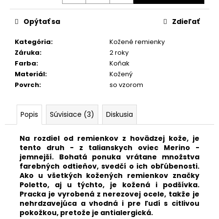
č
a
m
Opýtať sa
Zdieľať
e
Kategória
:
Kožené remienky
Záruka
:
2 roky
NYLÓNOVÝ
Farba
:
Koňak
VIACFAREBNÝ
Materiál
:
Kožený
REMIENOK
Povrch
:
so vzorom
S530/F4
€19,80
Popis
Súvisiace (3)
Diskusia
Na rozdiel od remienkov z hovädzej kože, je
tento druh - z talianskych oviec Merino -
jemnejší. Bohatá ponuka vrátane množstva
farebných odtieňov, svedčí o ich obľúbenosti.
Ako u všetkých kožených remienkov značky
Poletto, aj u týchto, je kožená i p
odšívka.
Pracka je vyrobená z nerezovej ocele, takže je
nehrdzavejúca a vhodná i pre ľudí s citlivou
pokožkou, pretože je antialergická.