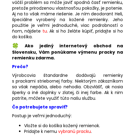
väčší problém sa môže javiť spodná časť remienku,
pretože prirodzenou vlastnosťou pokožky, je potenie.
Aj na to však máme riešenie. Je ním deodorant Heli,
špeciálne vyrobený na kožené remienky. Jeho
použitie je veľmi jednoduché, viac podrobností o
ňom, nájdete
tu
. Ak si ho želáte kúpiť, pridajte si ho
do košíka.
Ako jediný internetový obchod na
Slovensku, Vám ponúkame výmenu pracky na
remienku zdarma.
Prečo?
Výrobcovia štandardne dodávajú remienky
s prackami striebornej farby. Niektorým zákazníkom
sa však nepáčia, alebo nehodia. Obzvlášť, ak nosia
šperky a iné doplnky v zlatej, či inej farbe. Ak k nim
patríte, môžete využiť túto našu službu.
Čo potrebujete spraviť?
Postup je veľmi jednoduchý:
Vložte si do košíka kožený remienok.
Pridajte k nemu
vybranú pracku
.