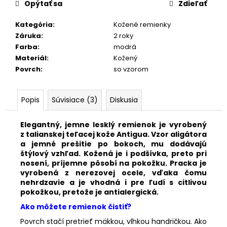
č
Opýtať sa
Zdieľať
a
m
Kategória
:
Kožené remienky
e
Záruka
:
2 roky
Farba
:
modrá
Materiál
:
Kožený
SILIKÓNOVÝ
Povrch
:
so vzorom
EXTRA
ŠIROKÝ
ČIERNY
REMIENOK
Popis
Súvisiace (3)
Diskusia
ELITE
S388/S/00
Elegantný,
jemne lesklý remienok je vyrobený
€27,50
z talianskej teľacej kože Antigua. Vzor aligátora
a jemné prešitie po bokoch, mu dodávajú
štýlový vzhľad. K
ožená je i podšívka, preto pri
nosení, príjemne pôsobí na pokožku.
Pracka je
vyrobená z nerezovej ocele, vďaka čomu
nehrdzavie a je vhodná i pre ľudí s citlivou
pokožkou, pretože je antialergická.
Ako môžete remienok čistiť?
Povrch stačí pretrieť mäkkou, vlhkou handričkou. Ako