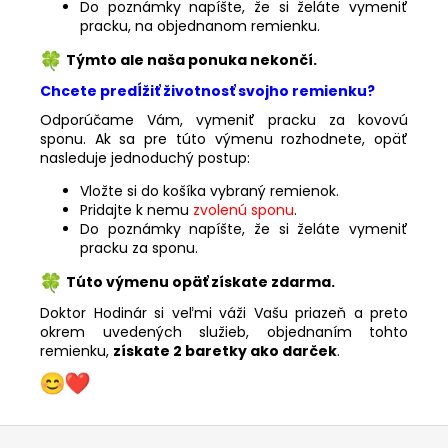
Do poznámky napíšte, že si želáte vymeniť
pracku, na objednanom remienku.
Týmto ale naša ponuka nekončí.
Chcete predĺžiť životnosť svojho remienku?
Odporúčame Vám, vymeniť pracku za kovovú
sponu. Ak sa pre túto výmenu rozhodnete, opäť
nasleduje jednoduchý postup:
Vložte si do košíka vybraný remienok.
Pridajte k nemu
zvolenú sponu
.
Do poznámky napíšte, že si želáte vymeniť
pracku za sponu.
Túto výmenu opäť získate zdarma.
Doktor Hodinár si veľmi váži Vašu priazeň a preto
okrem uvedených služieb, objednaním tohto
remienku,
získate 2 baretky ako darček
.
Z