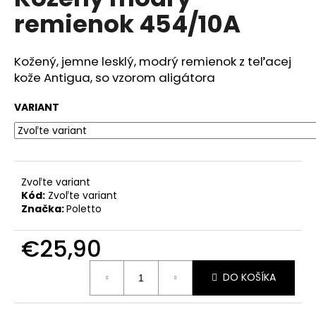
je
á
remienok 454/10A
0,0
z
j
5
s
hviezdičiek.
Kožený, jemne lesklý, modrý remienok z teľacej
ť
kože Antigua, so vzorom aligátora
?
VARIANT
HĽADAŤ
Zvoľte variant
Kód:
Zvoľte variant
Značka:
Poletto
O
d
€25,90
p
Jednotková
o
DO KOŠÍKA
cena:
r
ú