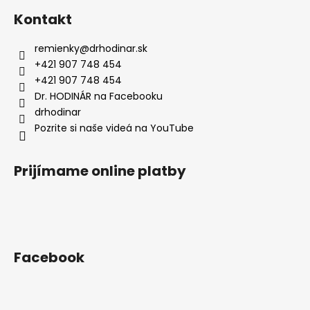
á
Kontakt
p
ä
remienky
@
drhodinar.sk
t
+421 907 748 454
i
+421 907 748 454
e
Dr. HODINÁR na Facebooku
drhodinar
Pozrite si naše videá na YouTube
Prijímame online platby
Facebook