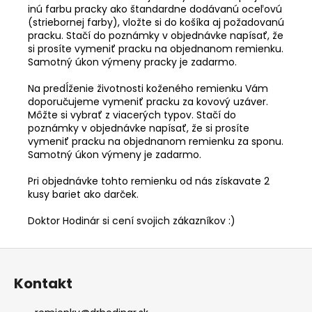
inú farbu pracky ako štandardne dodávanú oceľovú
(striebornej farby), vložte si do košíka aj
požadovanú
pracku
. Stačí do poznámky v objednávke napísať, že
si prosíte vymeniť pracku na objednanom remienku.
Samotný úkon výmeny pracky je zadarmo.
Na predĺženie životnosti koženého remienku Vám
doporučujeme vymeniť pracku za kovový uzáver.
Môžte si vybrať z
viacerých typov
. Stačí do
poznámky v objednávke napísať, že si prosíte
vymeniť pracku na objednanom remienku za sponu.
Samotný úkon výmeny je zadarmo.
Pri objednávke tohto remienku od nás získavate 2
kusy bariet ako darček.
Doktor Hodinár si cení svojich zákazníkov :)
Z
á
Kontakt
p
ä