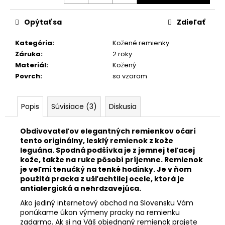
č
a
m
Opýtať sa
Zdieľať
e
Kategória
:
Kožené remienky
Záruka
:
2 roky
KOŽENÝ
Materiál
:
Kožený
ČIERNY
Povrch
:
so vzorom
REMIENOK
701/00
€25,90
Popis
Súvisiace (3)
Diskusia
Obdivovateľov elegantných remienkov očarí
tento originálny, lesklý remienok z kože
leguána. Spodná podšívka je z jemnej teľacej
kože, takže na ruke pôsobí príjemne. Remienok
je veľmi tenučký na tenké hodinky. Je v ňom
použitá pracka z ušľachtilej ocele, ktorá je
antialergická a nehrdzavejúca.
Ako jediný internetový obchod na Slovensku Vám
ponúkame úkon výmeny pracky na remienku
zadarmo. Ak si na Váš objednaný remienok prajete