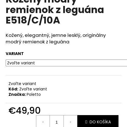
je
á
remienok z leguána
0,0
z
j
E518/C/10A
5
s
hviezdičiek.
ť
Kožený, elegantný, jemne lesklý, originálny
?
modrý remienok z leguána
VARIANT
HĽADAŤ
Zvoľte variant
Kód:
Zvoľte variant
O
Značka:
Poletto
d
p
€49,90
o
r
Jednotková
ú
DO KOŠÍKA
cena: