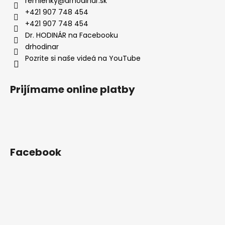
remienky
@
drhodinar.sk
t
+421 907 748 454
i
+421 907 748 454
e
Dr. HODINÁR na Facebooku
drhodinar
Pozrite si naše videá na YouTube
Prijímame online platby
Facebook