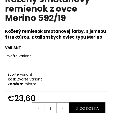
je
á
remienok z ovce
0,0
z
j
Merino 592/19
5
s
hviezdičiek.
ť
Kožený remienok smotanovej farby, s jemnou
?
štruktúrou, z talianskych oviec typu Merino
VARIANT
HĽADAŤ
Zvoľte variant
Kód:
Zvoľte variant
O
Značka:
Poletto
d
p
€23,60
o
r
Jednotková
ú
DO KOŠÍKA
cena: