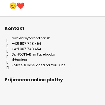
Z
á
Kontakt
p
ä
remienky
@
drhodinar.sk
t
+421 907 748 454
i
+421 907 748 454
e
Dr. HODINÁR na Facebooku
drhodinar
Pozrite si naše videá na YouTube
Prijímame online platby