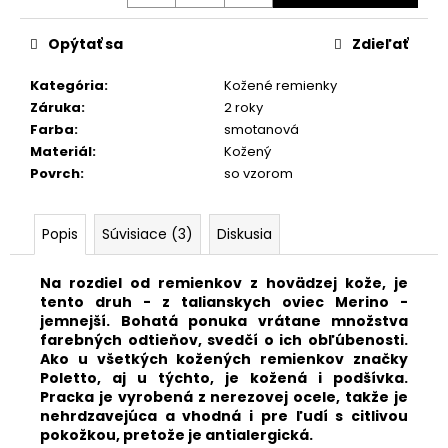
č
a
m
Opýtať sa
Zdieľať
e
Kategória
:
Kožené remienky
Záruka
:
2 roky
KOŽENÝ
Farba
:
smotanová
EXTRA
Materiál
:
Kožený
DLHÝ
Povrch
:
so vzorom
KOŇAKOVÝ
REMIENOK
454/SL/02
Popis
Súvisiace (3)
Diskusia
€30,90
Na rozdiel od remienkov z hovädzej kože, je
tento druh - z talianskych oviec Merino -
jemnejší. Bohatá ponuka vrátane množstva
farebných odtieňov, svedčí o ich obľúbenosti.
Ako u všetkých kožených remienkov značky
Poletto, aj u týchto, je kožená i p
odšívka.
Pracka je vyrobená z nerezovej ocele, takže je
nehrdzavejúca a vhodná i pre ľudí s citlivou
pokožkou, pretože je antialergická.