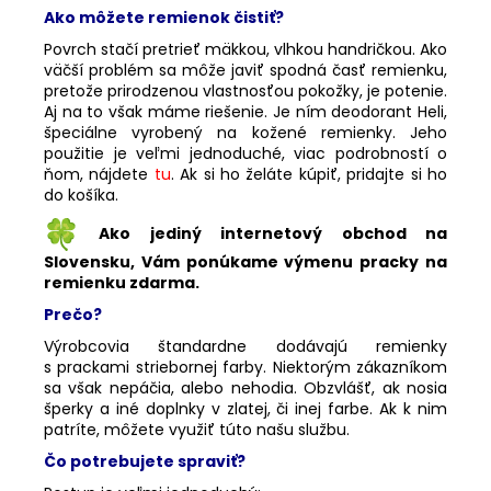
Ako môžete remienok čistiť?
Povrch stačí pretrieť mäkkou, vlhkou handričkou. Ako
väčší problém sa môže javiť spodná časť remienku,
pretože prirodzenou vlastnosťou pokožky, je potenie.
Aj na to však máme riešenie. Je ním deodorant Heli,
špeciálne vyrobený na kožené remienky. Jeho
použitie je veľmi jednoduché, viac podrobností o
ňom, nájdete
tu
. Ak si ho želáte kúpiť, pridajte si ho
do košíka.
Ako jediný internetový obchod na
Slovensku, Vám ponúkame výmenu pracky na
remienku zdarma.
Prečo?
Výrobcovia štandardne dodávajú remienky
s prackami striebornej farby. Niektorým zákazníkom
sa však nepáčia, alebo nehodia. Obzvlášť, ak nosia
šperky a iné doplnky v zlatej, či inej farbe. Ak k nim
patríte, môžete využiť túto našu službu.
Čo potrebujete spraviť?