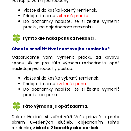
Postup je veľmi jednoduchý:
Vložte si do košíka kožený remienok.
Pridajte k nemu
vybranú pracku
.
Do poznámky napíšte, že si želáte vymeniť
pracku, na objednanom remienku.
Týmto ale naša ponuka nekončí.
Chcete predĺžiť životnosť svojho remienku?
Odporúčame Vám, vymeniť pracku za kovovú
sponu. Ak sa pre túto výmenu rozhodnete, opäť
nasleduje jednoduchý postup:
Vložte si do košíka vybraný remienok.
Pridajte k nemu
zvolenú sponu
.
Do poznámky napíšte, že si želáte vymeniť
pracku za sponu.
Táto výmena je opäť zdarma.
Doktor Hodinár si veľmi váži Vašu priazeň a preto
okrem uvedených služieb, objednaním tohto
remienku,
získate 2 baretky ako darček
.