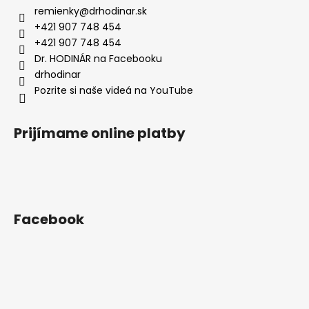
ä
remienky
@
drhodinar.sk
t
+421 907 748 454
i
+421 907 748 454
e
Dr. HODINÁR na Facebooku
drhodinar
Pozrite si naše videá na YouTube
Prijímame online platby
Facebook