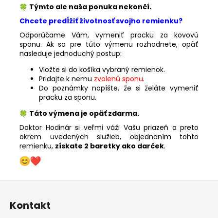
Týmto ale naša ponuka nekončí.
Chcete predĺžiť životnosť svojho remienku?
Odporúčame Vám, vymeniť pracku za kovovú
sponu. Ak sa pre túto výmenu rozhodnete, opäť
nasleduje jednoduchý postup:
Vložte si do košíka vybraný remienok.
Pridajte k nemu
zvolenú sponu
.
Do poznámky napíšte, že si želáte vymeniť
pracku za sponu.
Táto výmena je opäť zdarma.
Doktor Hodinár si veľmi váži Vašu priazeň a preto
okrem uvedených služieb, objednaním tohto
remienku,
získate 2 baretky ako darček
.
Z
á
Kontakt
p