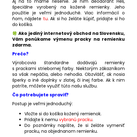
Aj na to máme riešenie. Je ním deodorant Heli,
špeciálne vyrobený na kožené remienky. Jeho
použitie je veľmi jednoduché. Viac informácií o
ňom, nájdete
tu
. Ak si ho želáte kúpiť, pridajte si ho
do košíka.
Ako jediný internetový obchod na Slovensku,
Vám ponúkame výmenu pracky na remienku
zdarma.
Prečo?
Výrobcovia štandardne dodávajú remienky
s prackami striebornej farby. Niektorým zákazníkom
sa však nepáčia, alebo nehodia. Obzvlášť, ak nosia
šperky a iné doplnky v zlatej, či inej farbe. Ak k nim
patríte, môžete využiť túto našu službu.
Čo potrebujete spraviť?
Postup je veľmi jednoduchý:
Vložte si do košíka kožený remienok.
Pridajte k nemu
vybranú pracku
.
Do poznámky napíšte, že si želáte vymeniť
pracku, na objednanom remienku.