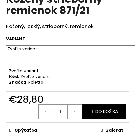
je
á
remienok 871/21
0,0
z
j
5
s
hviezdičiek.
Kožený, lesklý, strieborný, remienok
ť
?
VARIANT
HĽADAŤ
Zvoľte variant
Kód:
Zvoľte variant
Značka:
Poletto
O
€28,80
d
Jednotková
p
DO KOŠÍKA
cena:
o
r
ú
Opýtať sa
Zdieľať