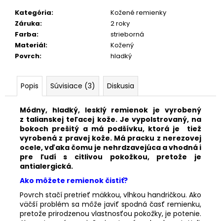
č
a
Kategória
:
Kožené remienky
m
Záruka
:
2 roky
e
Farba
:
strieborná
Materiál
:
Kožený
Povrch
:
hladký
NYLÓNOVÝ
VIACFAREBNÝ
REMIENOK
Popis
Súvisiace (3)
Diskusia
S530/F4
€19,80
Módny, hladký, lesklý remienok je vyrobený
z talianskej teľacej kože. Je vypolstrovaný, na
bokoch prešitý a má podšívku, ktorá je tiež
vyrobená z pravej kože. M
á p
racku z nerezovej
ocele, vďaka čomu je nehrdzavejúca a vhodná i
pre ľudí s citlivou pokožkou, pretože je
antialergická.
Ako môžete remienok čistiť?
Povrch stačí pretrieť mäkkou, vlhkou handričkou. Ako
väčší problém sa môže javiť spodná časť remienku,
pretože prirodzenou vlastnosťou pokožky, je potenie.