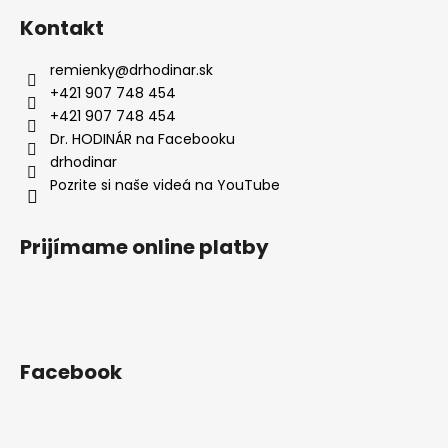
á
Kontakt
p
ä
remienky
@
drhodinar.sk
t
+421 907 748 454
i
+421 907 748 454
e
Dr. HODINÁR na Facebooku
drhodinar
Pozrite si naše videá na YouTube
Prijímame online platby
Facebook