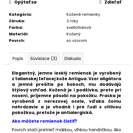
č
Opýtať sa
Zdieľať
a
m
Kategória
:
Kožené remienky
e
Záruka
:
2 roky
Farba
:
svetlofialová
Materiál
:
Kožený
KOŽENÝ
Povrch
:
so vzorom
ČIERNY
REMIENOK
Z
ALIGÁTORA
Popis
Súvisiace (3)
Diskusia
E624/00
€169
Elegantný,
jemne lesklý remienok je vyrobený
z talianskej teľacej kože Antigua. Vzor aligátora
a jemné prešitie po bokoch, mu dodávajú
štýlový vzhľad. K
ožená je i podšívka, preto pri
nosení, príjemne pôsobí na pokožku.
Pracka je
vyrobená z nerezovej ocele, vďaka čomu
nehrdzavie a je vhodná i pre ľudí s citlivou
pokožkou, pretože je antialergická.
Ako môžete remienok čistiť?
Povrch stačí pretrieť mäkkou, vlhkou handričkou. Ako