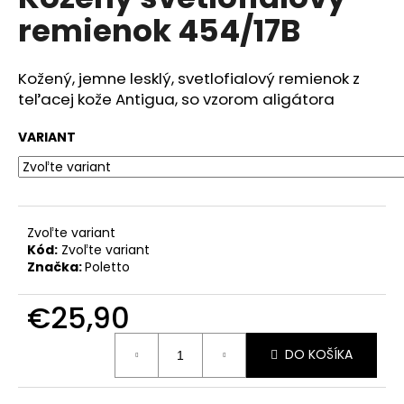
je
á
remienok 454/17B
0,0
z
j
5
s
hviezdičiek.
Kožený, jemne lesklý, svetlofialový remienok z
ť
teľacej kože Antigua, so vzorom aligátora
?
VARIANT
HĽADAŤ
Zvoľte variant
Kód:
Zvoľte variant
Značka:
Poletto
O
d
€25,90
p
Jednotková
o
DO KOŠÍKA
cena:
r
ú