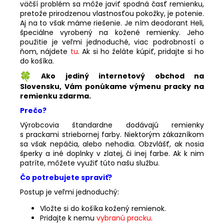
väčší problém sa môže javiť spodná časť remienku,
pretože prirodzenou vlastnosťou pokožky, je potenie.
Aj na to však máme riešenie. Je ním deodorant Heli,
špeciálne vyrobený na kožené remienky. Jeho
použitie je veľmi jednoduché, viac podrobností o
ňom, nájdete
tu
. Ak si ho želáte kúpiť, pridajte si ho
do košíka.
Ako jediný internetový obchod na
Slovensku, Vám ponúkame výmenu pracky na
remienku zdarma.
Prečo?
Výrobcovia štandardne dodávajú remienky
s prackami striebornej farby. Niektorým zákazníkom
sa však nepáčia, alebo nehodia. Obzvlášť, ak nosia
šperky a iné doplnky v zlatej, či inej farbe. Ak k nim
patríte, môžete využiť túto našu službu.
Čo potrebujete spraviť?
Postup je veľmi jednoduchý:
Vložte si do košíka kožený remienok.
Pridajte k nemu
vybranú pracku
.