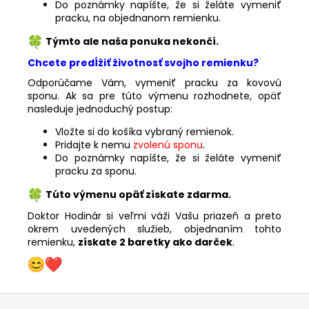
Do poznámky napíšte, že si želáte vymeniť
pracku, na objednanom remienku.
Týmto ale naša ponuka nekončí.
Chcete predĺžiť životnosť svojho remienku?
Odporúčame Vám, vymeniť pracku za kovovú
sponu. Ak sa pre túto výmenu rozhodnete, opäť
nasleduje jednoduchý postup:
Vložte si do košíka vybraný remienok.
Pridajte k nemu
zvolenú sponu
.
Do poznámky napíšte, že si želáte vymeniť
pracku za sponu.
Túto výmenu opäť získate zdarma.
Doktor Hodinár si veľmi váži Vašu priazeň a preto
okrem uvedených služieb, objednaním tohto
remienku,
získate 2 baretky ako darček
.
Z