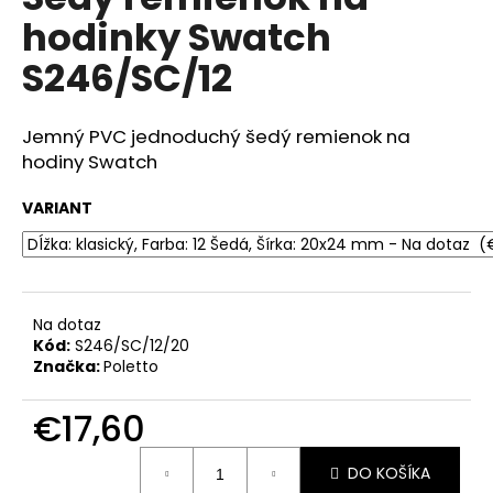
je
á
hodinky Swatch
0,0
z
j
S246/SC/12
5
s
hviezdičiek.
ť
Jemný PVC jednoduchý šedý remienok na
?
hodiny Swatch
VARIANT
HĽADAŤ
Na dotaz
Kód:
S246/SC/12/20
O
Značka:
Poletto
d
p
€17,60
o
r
Jednotková
ú
DO KOŠÍKA
cena: