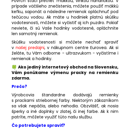
Povrch stačí pretrieť mäkkou, vlhkou handričkou. V
prípade väčšieho znečistenia, môžete použiť mäkkú
kefku, saponát a následne remienok opláchnuť pod
tečúcou vodou. Ak máte u hodiniek platnú skúšku
vodotesnosti, môžete si vyčistiť aj ich puzdro. Pokiaľ
neviete, či sú Vaše hodinky vodotesné, opláchnite
len samotný remienok.
Skúšku vodotesnosti si môžete nechať spraviť
v
našej predajni
, v nákupnom centre Eurovea. Ak si
želáte, tu Vám odborne - ultrazvukom - vyčistíme i
remienok a hodinky.
Ako jediný internetový obchod na Slovensku,
Vám ponúkame výmenu pracky na remienku
zdarma.
Prečo?
Výrobcovia štandardne dodávajú remienky
s prackami striebornej farby. Niektorým zákazníkom
sa však nepáčia, alebo nehodia. Obzvlášť, ak nosia
šperky a iné doplnky v zlatej, či inej farbe. Ak k nim
patríte, môžete využiť túto našu službu.
Čo potrebujete spraviť?