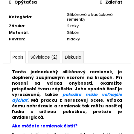
č
Opýtať sa
Zdieľať
a
m
Silikónové a kaučukové
Kategória
:
remienky
e
Záruka
:
2 roky
Materiál
:
Silikón
KOŽENÝ
Povrch
:
hladký
EXTRA
ÚZKY
RUŽOVÝ
Popis
Súvisiace (2)
Diskusia
REMIENOK
677-
6/16
Tento jednoduchý silikónový remienok, je
€27,50
doplnený zaujímavým vzorom na krajoch. Pri
nosení sa vďaka ohybnosti, okamžite
prispôsobí tvaru zápästia. Jeho spodná časť je
vyrezávaná, takže
pokožka môže voľnejšie
dýchať
. Má pracku z nerezovej ocele, vďaka
čomu nehrdzavie a remienok tak môžu nosiť aj
ľudia s citlivou pokožkou, pretože je
antialergická.
Ako môžete remienok čistiť?