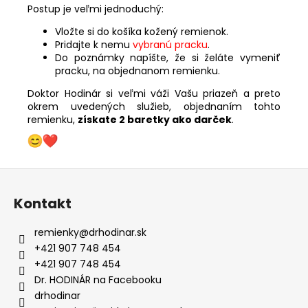
Postup je veľmi jednoduchý:
Vložte si do košíka kožený remienok.
Pridajte k nemu
vybranú pracku
.
Do poznámky napíšte, že si želáte vymeniť
pracku, na objednanom remienku.
Doktor Hodinár si veľmi váži Vašu priazeň a preto
okrem uvedených služieb, objednaním tohto
remienku,
získate 2 baretky ako darček
.
Z
á
Kontakt
p
ä
remienky
@
drhodinar.sk
t
+421 907 748 454
i
+421 907 748 454
e
Dr. HODINÁR na Facebooku
drhodinar