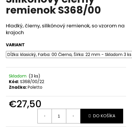
je
á
remienok S368/00
0,0
z
j
5
s
hviezdičiek.
Hladký, čierny, silikónový remienok, so vzorom na
ť
krajoch
?
VARIANT
HĽADAŤ
Skladom
(3 ks)
Kód:
S368/00/22
Značka:
Poletto
O
d
€27,50
p
Jednotková
o
DO KOŠÍKA
cena:
r
ú