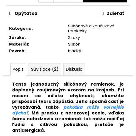
č
a
m
Opýtať sa
Zdieľať
e
Silikónové a kaučukové
Kategória
:
remienky
Záruka
:
2 roky
KOŽENÝ
SVETLOHNEDÝ
Materiál
:
Silikón
REMIENOK
Povrch
:
hladký
Z
BRAZÍLSKEHO
KROKODÍLA
Popis
Súvisiace (2)
Diskusia
E602/05
€89,90
Tento jednoduchý silikónový remienok, je
doplnený zaujímavým vzorom na krajoch. Pri
nosení sa vďaka ohybnosti, okamžite
prispôsobí tvaru zápästia. Jeho spodná časť je
vyrezávaná, takže
pokožka môže voľnejšie
dýchať
. Má pracku z nerezovej ocele, vďaka
čomu nehrdzavie a remienok tak môžu nosiť aj
ľudia s citlivou pokožkou, pretože je
antialergická.