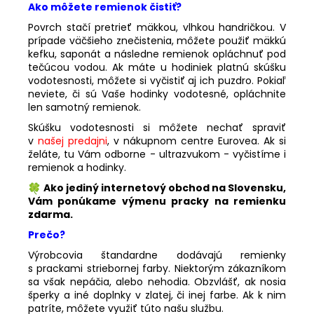
Ako môžete remienok čistiť?
Povrch stačí pretrieť mäkkou, vlhkou handričkou. V
prípade väčšieho znečistenia, môžete použiť mäkkú
kefku, saponát a následne remienok opláchnuť pod
tečúcou vodou. Ak máte u hodiniek platnú skúšku
vodotesnosti, môžete si vyčistiť aj ich puzdro. Pokiaľ
neviete, či sú Vaše hodinky vodotesné, opláchnite
len samotný remienok.
Skúšku vodotesnosti si môžete nechať spraviť
v
našej predajni
, v nákupnom centre Eurovea. Ak si
želáte, tu Vám odborne - ultrazvukom - vyčistíme i
remienok a hodinky.
Ako jediný internetový obchod na Slovensku,
Vám ponúkame výmenu pracky na remienku
zdarma.
Prečo?
Výrobcovia štandardne dodávajú remienky
s prackami striebornej farby. Niektorým zákazníkom
sa však nepáčia, alebo nehodia. Obzvlášť, ak nosia
šperky a iné doplnky v zlatej, či inej farbe. Ak k nim
patríte, môžete využiť túto našu službu.