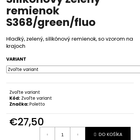
je
á
remienok
0,0
z
j
S368/green/fluo
5
s
hviezdičiek.
ť
Hladký, zelený, silikónový remienok, so vzorom na
?
krajoch
VARIANT
HĽADAŤ
Zvoľte variant
Kód:
Zvoľte variant
O
Značka:
Poletto
d
p
€27,50
o
r
Jednotková
ú
DO KOŠÍKA
cena: