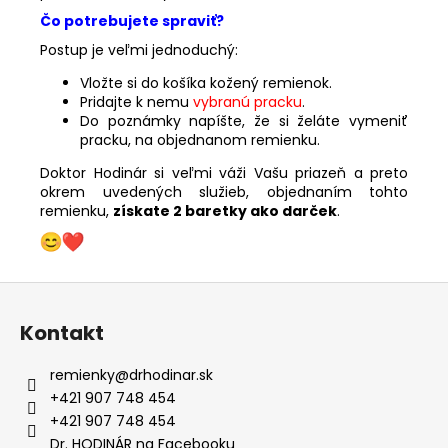
Čo potrebujete spraviť?
Postup je veľmi jednoduchý:
Vložte si do košíka kožený remienok.
Pridajte k nemu
vybranú pracku
.
Do poznámky napíšte, že si želáte vymeniť
pracku, na objednanom remienku.
Doktor Hodinár si veľmi váži Vašu priazeň a preto
okrem uvedených služieb, objednaním tohto
remienku,
získate 2 baretky ako darček
.
Z
á
Kontakt
p
ä
remienky
@
drhodinar.sk
t
+421 907 748 454
i
+421 907 748 454
Dr. HODINÁR na Facebooku