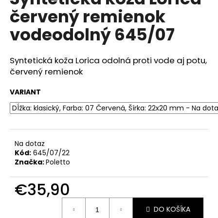
je
á
červený remienok
0,0
z
j
vodeodolný 645/07
5
s
hviezdičiek.
ť
Syntetická koža Lorica odolná proti vode aj potu,
?
červený remienok
VARIANT
HĽADAŤ
Na dotaz
Kód:
645/07/22
O
Značka:
Poletto
d
p
€35,90
o
r
Jednotková
ú
DO KOŠÍKA
cena: