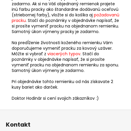
zadarmo. Ak si na Váš objednaný remienok prajete
inú farbu pracky ako štandardne dodávanú oceľovú
(striebornej farby), vložte si do košíka aj
požadovanú
pracku
. Stačí do poznámky v objednávke napísať, že
si prosíte vymeniť pracku na objednanom remienku.
Samotný úkon výmeny pracky je zadarmo.
Na predĺženie životnosti koženého remienku Vám
doporučujeme vymeniť pracku za kovový uzáver.
Môžte si vybrať z
viacerých typov
. Stačí do
poznámky v objednávke napísať, že si prosíte
vymeniť pracku na objednanom remienku za sponu.
Samotný úkon výmeny je zadarmo.
Pri objednávke tohto remienku od nás získavate 2
kusy bariet ako darček.
Doktor Hodinár si cení svojich zákazníkov :)
Z
á
Kontakt
p