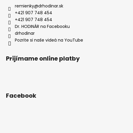
ä
remienky
@
drhodinar.sk
t
+421 907 748 454
i
+421 907 748 454
e
Dr. HODINÁR na Facebooku
drhodinar
Pozrite si naše videá na YouTube
Prijímame online platby
Facebook