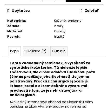
č
a
m
Opýtať sa
Zdieľať
e
Kategória
:
Kožené remienky
Záruka
:
2 roky
KOVOVÝ
Materiál
:
Kožený
REMIENOK
Povrch
:
hladký
Z
NEREZOVEJ
OCELE
M4950
Popis
Súvisiace (2)
Diskusia
€33,50
Tento vodeodolný remienok je vyrobený zo
syntetickej kože Lorica. Tá nielenže lepšie
znáša vodu, ale dlhšie odoláva ľudskému potu
(čím sa predlžuje jeho životnosť). Je jemne
polstrovaný. Pracka z chirurgickej ocele je
krásne lesklá a okrem dobrého výzoru má
prednosti v tom, že je nehrdzavejúca a
antialergická.
Ako jediný internetový obchod na Slovensku Vám
ponúkame úkon výmeny pracky na remienku