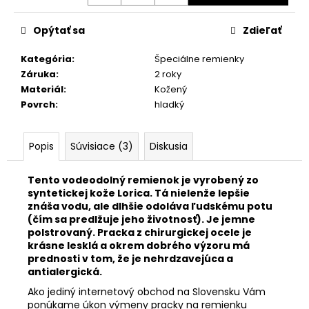
č
a
m
Opýtať sa
Zdieľať
e
Kategória
:
Špeciálne remienky
Záruka
:
2 roky
KOŽENÝ
Materiál
:
Kožený
EXTRA
Povrch
:
hladký
DLHÝ
KOŇAKOVÝ
REMIENOK
454/SL/02
Popis
Súvisiace (3)
Diskusia
€30,90
Tento vodeodolný remienok je vyrobený zo
syntetickej kože Lorica. Tá nielenže lepšie
znáša vodu, ale dlhšie odoláva ľudskému potu
(čím sa predlžuje jeho životnosť). Je jemne
polstrovaný. Pracka z chirurgickej ocele je
krásne lesklá a okrem dobrého výzoru má
prednosti v tom, že je nehrdzavejúca a
antialergická.
Ako jediný internetový obchod na Slovensku Vám
ponúkame úkon výmeny pracky na remienku