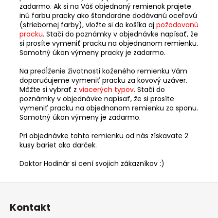
zadarmo. Ak si na Váš objednaný remienok prajete
inú farbu pracky ako štandardne dodávanú oceľovú
(striebornej farby), vložte si do košíka aj
požadovanú
pracku
. Stačí do poznámky v objednávke napísať, že
si prosíte vymeniť pracku na objednanom remienku.
Samotný úkon výmeny pracky je zadarmo.
Na predĺženie životnosti koženého remienku Vám
doporučujeme vymeniť pracku za kovový uzáver.
Môžte si vybrať z
viacerých typov
. Stačí do
poznámky v objednávke napísať, že si prosíte
vymeniť pracku na objednanom remienku za sponu.
Samotný úkon výmeny je zadarmo.
Pri objednávke tohto remienku od nás získavate 2
kusy bariet ako darček.
Doktor Hodinár si cení svojich zákazníkov :)
Z
á
Kontakt
p