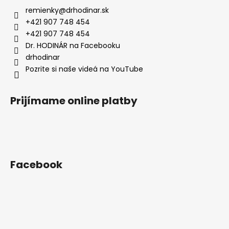
ä
remienky
@
drhodinar.sk
t
+421 907 748 454
i
+421 907 748 454
e
Dr. HODINÁR na Facebooku
drhodinar
Pozrite si naše videá na YouTube
Prijímame online platby
Facebook