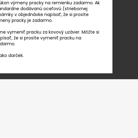
úkon výmeny pracky na remienku zadarmo. Ak
tandardne dodávanú oceľovú (striebornej
ámky v objednávke napísať, že si prosíte
eny pracky je zadarmo.
me vymeniť pracku za kovový uzáver. Môžte si
ísať, že si prosíte vymeniť pracku na
adarmo.
 ako darček.