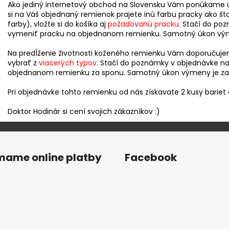
Ako jediný internetový obchod na Slovensku Vám ponúkame 
si na Váš objednaný remienok prajete inú farbu pracky ako š
farby), vložte si do košíka aj
požadovanú pracku
.
Stačí do pozn
vymeniť pracku na objednanom remienku. Samotný úkon vým
Na predĺženie životnosti koženého remienku Vám doporučuje
vybrať z
viacerých typov
. Stačí do poznámky v objednávke nap
objednanom remienku za sponu. Samotný úkon výmeny je z
Pri objednávke tohto remienku od nás získavate 2 kusy bariet
Doktor Hodinár si cení svojich zákazníkov :)
ímame online platby
Facebook