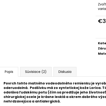
KOŽENÝ SVETLOHNEDÝ REMIENOK Z
KOVOVÝ REMIEN
Zvoľ
BRAZÍLSKEHO KROKODÍLA E602/05
OCELE M4950
vari
€89,90
€33,50
€3
Jedn
cena
Kate
Záru
Mate
Popis
Súvisiace (2)
Diskusia
Povrch tohto matného vodeodolného remienku je vyroben
oderuodolná. Podšívku má zo syntetickej kože Lorica. Tá 
odoláva ľudskému potu (čím sa predlžuje jeho životnosť
chirurgickej ocele je krásne lesklá a okrem dobrého výzo
nehrdzavejúca a antialergická.