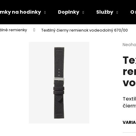
mky na hodinky
Doplnky
Služby
O
tilné remienky
Textilný čierny remienok vodeodolný 670/00
Čo potrebujete nájsť?
Priem
Neoho
hodno
Te
produ
HĽADAŤ
je
re
0,0
z
vo
5
Odporúčame
hviezd
Texti
čier
VARI