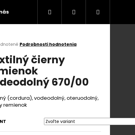
Hľadať
Prihlásenie
Nákupný
 nás
Blog a videá
Kontakty
Všeobecn
košík
erné
dnotené
Podrobnosti hodnotenia
tenie
xtilný čierny
ktu
mienok
deodolný 670/00
ičiek.
lný (cordura), vodeodolný, oteruodolný,
ny remienok
Nasledujúce
ANT