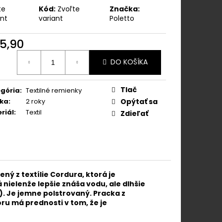
OK Z NEREZOVEJ
te
Kód:
Zvoľte
Značka:
ant
variant
Poletto
5,90
otková
DO KOŠÍKA
:
Tlač
gória
:
Textilné remienky
ka
:
2 roky
Opýtať sa
riál
:
Textil
Zdieľať
ý z textílie Cordura, ktorá je
nielenže lepšie znáša vodu, ale dlhšie
). Je jemne polstrovaný. Pracka z
ru má prednosti v tom, že je