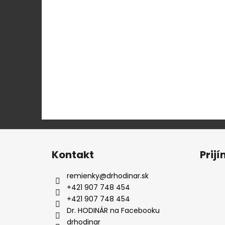
Z
á
Kontakt
Prij
p
ä
remienky
@
drhodinar.sk
t
+421 907 748 454
i
+421 907 748 454
e
Dr. HODINÁR na Facebooku
drhodinar