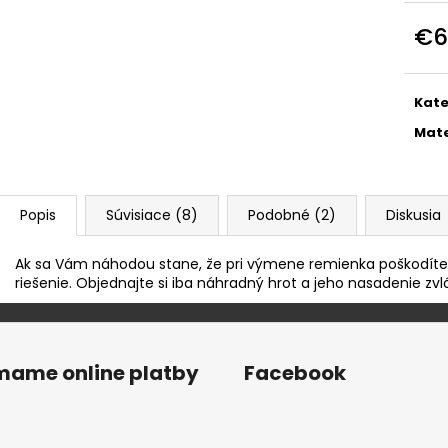
KOŽENÝ SVETLOHNEDÝ REMIENOK Z
KOVOVÝ REMIEN
BRAZÍLSKEHO KROKODÍLA E602/05
OCELE M4950
€6
€89,90
€33,50
Jedn
cena
Kate
Mate
Popis
Súvisiace (8)
Podobné (2)
Diskusia
Ak sa Vám náhodou stane, že pri výmene remienka poškodít
riešenie. Objednajte si iba náhradný hrot a jeho nasadenie z
ímame online platby
Facebook