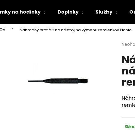
mky na hodinky
Doplnky
Služby
O
KOV
Náhradný hrot č.2 na nástroj na výmenu remienkov Picolo
Čo potrebujete nájsť?
Priem
Neoho
hodno
Ná
produ
HĽADAŤ
je
ná
0,0
z
re
5
Odporúčame
hviezd
Náhr
remi
Skl