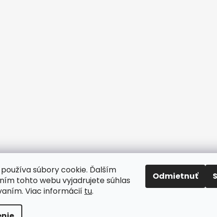
používa súbory cookie. Ďalším
Odmietnuť
ím tohto webu vyjadrujete súhlas
www.drhodinar.sk
vaním. Viac informácií
tu
.
rené
adené.
Upraviť nastavenie cookies
a v
nie