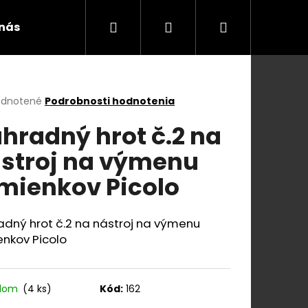
Hľadať
Prihlásenie
Nákupný
 nás
Blog a videá
Kontakty
Všeobecn
košík
erné
dnotené
Podrobnosti hodnotenia
tenie
hradný hrot č.2 na
ktu
stroj na výmenu
mienkov Picolo
ičiek.
adný hrot č.2 na nástroj na výmenu
enkov Picolo
Nasledujúce
adom
(4 ks)
Kód:
162