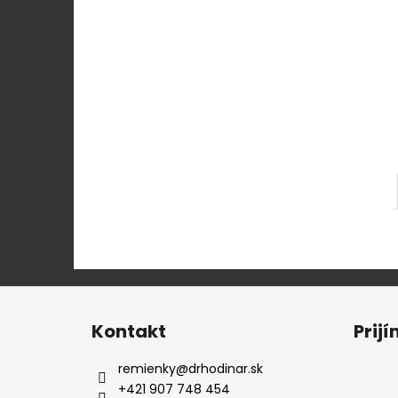
KOŽENÝ ČIERNY REMIENOK 701/00
€25,90
Z
á
Kontakt
Prij
p
ä
remienky
@
drhodinar.sk
t
+421 907 748 454