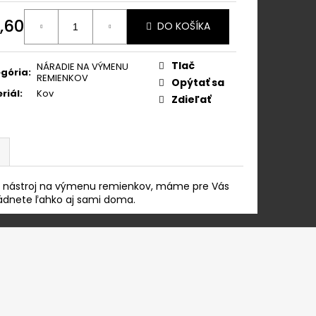
OK Z NEREZOVEJ
,60
DO KOŠÍKA
otková
:
Tlač
NÁRADIE NA VÝMENU
gória
:
REMIENKOV
Opýtať sa
riál
:
Kov
Zdieľať
e nástroj na výmenu remienkov, máme pre Vás
vládnete ľahko aj sami doma.