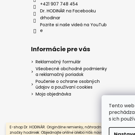
i
+421 907 748 454
e
Dr. HODINÁR na Facebooku
drhodinar
Pozrite si naše videá na YouTub
e
Informácie pre vás
Reklamačný formulár
Všeobecné obchodné podmienky
a reklamačný poriadok
Poučenie o ochrane osobných
údajov a používaní cookies
Moja objednávka
Tento web 
prechádzan
s ich použí
E-shop Dr. HODINÁR. Originálne remienky, náhradné súčiastky a ove
Copyright 2026
Dr. HODINÁR
. Všetky práva vyhr
značky hodiniek. Objednajte online alebo nás navštívte v OC Eurove
Nastave